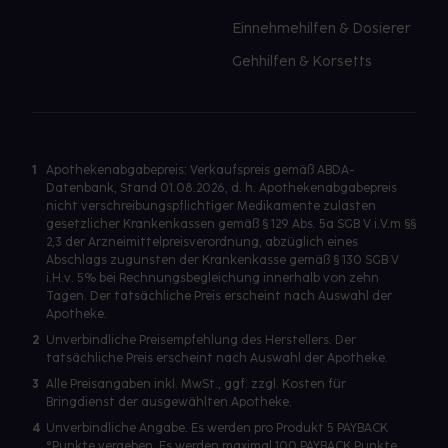
Einnehmehilfen & Dosierer
Gehhilfen & Korsetts
1
Apothekenabgabepreis: Verkaufspreis gemäß ABDA-
Datenbank, Stand 01.08.2026, d. h. Apothekenabgabepreis
nicht verschreibungspflichtiger Medikamente zulasten
gesetzlicher Krankenkassen gemäß § 129 Abs. 5a SGB V i.V.m §§
2,3 der Arzneimittelpreisverordnung, abzüglich eines
Abschlags zugunsten der Krankenkasse gemäß § 130 SGB V
i.H.v. 5% bei Rechnungsbegleichung innerhalb von zehn
Tagen. Der tatsächliche Preis erscheint nach Auswahl der
Apotheke.
2
Unverbindliche Preisempfehlung des Herstellers. Der
tatsächliche Preis erscheint nach Auswahl der Apotheke.
3
Alle Preisangaben inkl. MwSt., ggf. zzgl. Kosten für
Bringdienst der ausgewählten Apotheke.
4
Unverbindliche Angabe. Es werden pro Produkt 5 PAYBACK
°Punkte vergeben. Es werden maximal 100 PAYBACK Punkte