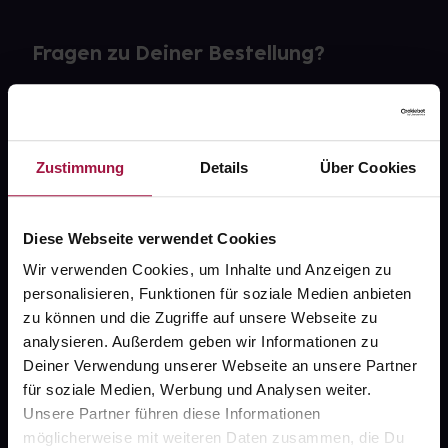
Fragen zu Deiner Bestellung?
Kontakt
FAQ
Zustimmung
Details
Über Cookies
Widerrufsformular
Diese Webseite verwendet Cookies
Wir verwenden Cookies, um Inhalte und Anzeigen zu
personalisieren, Funktionen für soziale Medien anbieten
gesund.de
zu können und die Zugriffe auf unsere Webseite zu
analysieren. Außerdem geben wir Informationen zu
Über uns
Deiner Verwendung unserer Webseite an unsere Partner
Karriere
für soziale Medien, Werbung und Analysen weiter.
Unsere Partner führen diese Informationen
Newsletter
möglicherweise mit weiteren Daten zusammen, die Du