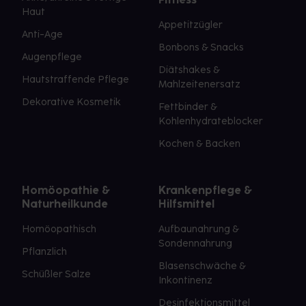
Haut
Appetitzügler
Anti-Age
Bonbons & Snacks
Augenpflege
Diätshakes &
Hautstraffende Pflege
Mahlzeitenersatz
Dekorative Kosmetik
Fettbinder &
Kohlenhydrateblocker
Kochen & Backen
Homöopathie &
Krankenpflege &
Naturheilkunde
Hilfsmittel
Homöopathisch
Aufbaunahrung &
Sondennahrung
Pflanzlich
Blasenschwäche &
Schüßler Salze
Inkontinenz
Desinfektionsmittel