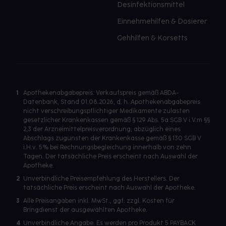
Desinfektionsmittel
Einnehmehilfen & Dosierer
Gehhilfen & Korsetts
1
Apothekenabgabepreis: Verkaufspreis gemäß ABDA-
Datenbank, Stand 01.08.2026, d. h. Apothekenabgabepreis
nicht verschreibungspflichtiger Medikamente zulasten
gesetzlicher Krankenkassen gemäß § 129 Abs. 5a SGB V i.V.m §§
2,3 der Arzneimittelpreisverordnung, abzüglich eines
Abschlags zugunsten der Krankenkasse gemäß § 130 SGB V
i.H.v. 5% bei Rechnungsbegleichung innerhalb von zehn
Tagen. Der tatsächliche Preis erscheint nach Auswahl der
Apotheke.
2
Unverbindliche Preisempfehlung des Herstellers. Der
tatsächliche Preis erscheint nach Auswahl der Apotheke.
3
Alle Preisangaben inkl. MwSt., ggf. zzgl. Kosten für
Bringdienst der ausgewählten Apotheke.
4
Unverbindliche Angabe. Es werden pro Produkt 5 PAYBACK