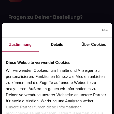
Fragen zu Deiner Bestellung?
Kontakt
FAQ
Zustimmung
Details
Über Cookies
Widerrufsformular
Diese Webseite verwendet Cookies
Wir verwenden Cookies, um Inhalte und Anzeigen zu
personalisieren, Funktionen für soziale Medien anbieten
gesund.de
zu können und die Zugriffe auf unsere Webseite zu
analysieren. Außerdem geben wir Informationen zu
Über uns
Deiner Verwendung unserer Webseite an unsere Partner
Karriere
für soziale Medien, Werbung und Analysen weiter.
Unsere Partner führen diese Informationen
Newsletter
möglicherweise mit weiteren Daten zusammen, die Du