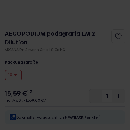
AEGOPODIUM podagraria LM 2
Dilution
ARCANA Dr. Sewerin GmbH & Co.KG
Packungsgröße
10 ml
15,59 €
1, 3
inkl. MwSt. •
1.559,00 € / l
4
Du erhältst voraussichtlich
5 PAYBACK
Punkte