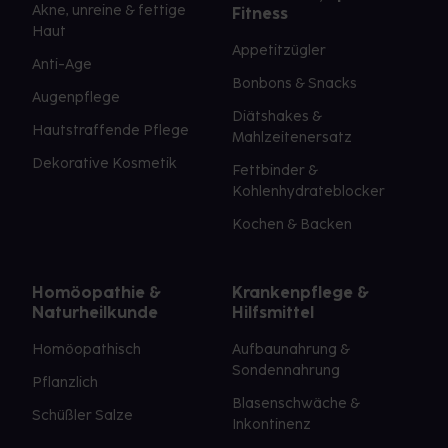
Akne, unreine & fettige
Fitness
Haut
Appetitzügler
Anti-Age
Bonbons & Snacks
Augenpflege
Diätshakes &
Hautstraffende Pflege
Mahlzeitenersatz
Dekorative Kosmetik
Fettbinder &
Kohlenhydrateblocker
Kochen & Backen
Homöopathie &
Krankenpflege &
Naturheilkunde
Hilfsmittel
Homöopathisch
Aufbaunahrung &
Sondennahrung
Pflanzlich
Blasenschwäche &
Schüßler Salze
Inkontinenz