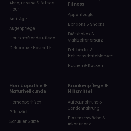
Akne, unreine & fettige
Fitness
Haut
Appetitzügler
Anti-Age
Bonbons & Snacks
Augenpflege
Diätshakes &
Hautstraffende Pflege
Mahlzeitenersatz
Dekorative Kosmetik
Fettbinder &
Kohlenhydrateblocker
Kochen & Backen
Homöopathie &
Krankenpflege &
Naturheilkunde
Hilfsmittel
Homöopathisch
Aufbaunahrung &
Sondennahrung
Pflanzlich
Blasenschwäche &
Schüßler Salze
Inkontinenz