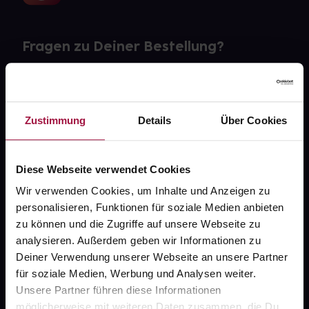
Fragen zu Deiner Bestellung?
Kontakt
FAQ
Zustimmung
Details
Über Cookies
Widerrufsformular
Diese Webseite verwendet Cookies
Wir verwenden Cookies, um Inhalte und Anzeigen zu
personalisieren, Funktionen für soziale Medien anbieten
gesund.de
zu können und die Zugriffe auf unsere Webseite zu
analysieren. Außerdem geben wir Informationen zu
Über uns
Deiner Verwendung unserer Webseite an unsere Partner
Karriere
für soziale Medien, Werbung und Analysen weiter.
Unsere Partner führen diese Informationen
Newsletter
möglicherweise mit weiteren Daten zusammen, die Du