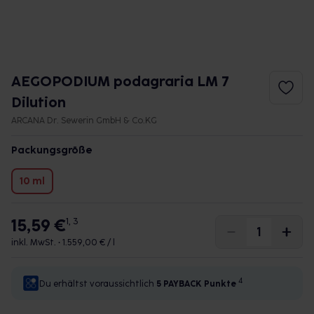
AEGOPODIUM podagraria LM 7
Dilution
ARCANA Dr. Sewerin GmbH & Co.KG
Packungsgröße
10 ml
15,59 €
1, 3
inkl. MwSt. •
1.559,00 € / l
4
Du erhältst voraussichtlich
5 PAYBACK
Punkte