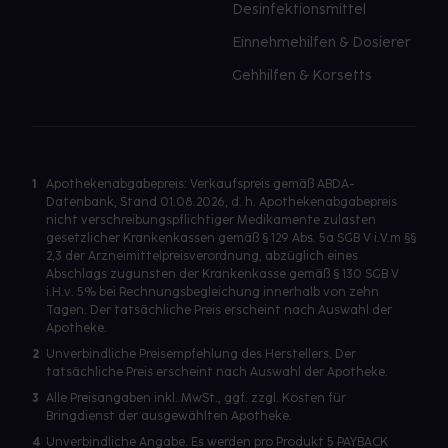
Desinfektionsmittel
Einnehmehilfen & Dosierer
Gehhilfen & Korsetts
1
Apothekenabgabepreis: Verkaufspreis gemäß ABDA-
Datenbank, Stand 01.08.2026, d. h. Apothekenabgabepreis
nicht verschreibungspflichtiger Medikamente zulasten
gesetzlicher Krankenkassen gemäß § 129 Abs. 5a SGB V i.V.m §§
2,3 der Arzneimittelpreisverordnung, abzüglich eines
Abschlags zugunsten der Krankenkasse gemäß § 130 SGB V
i.H.v. 5% bei Rechnungsbegleichung innerhalb von zehn
Tagen. Der tatsächliche Preis erscheint nach Auswahl der
Apotheke.
2
Unverbindliche Preisempfehlung des Herstellers. Der
tatsächliche Preis erscheint nach Auswahl der Apotheke.
3
Alle Preisangaben inkl. MwSt., ggf. zzgl. Kosten für
Bringdienst der ausgewählten Apotheke.
4
Unverbindliche Angabe. Es werden pro Produkt 5 PAYBACK