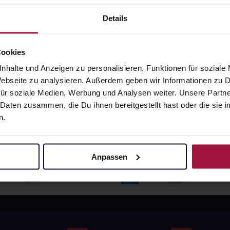
angaben und Details
Pflichtangaben und Details
6
€
17,66
€
Details
1, 3
1, 3
Cookies
nhalte und Anzeigen zu personalisieren, Funktionen für soziale
 Webseite zu analysieren. Außerdem geben wir Informationen zu
ür soziale Medien, Werbung und Analysen weiter. Unsere Partne
 Daten zusammen, die Du ihnen bereitgestellt hast oder die si
n.
Anpassen