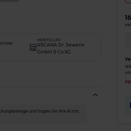
1
ink
HERSTELLER
GSFORM
ARCANA Dr. Sewerin
GmbH & Co.KG
Ve
Wä
vor
Ap
kungsbeilage und fragen Sie Ihre Ärztin,