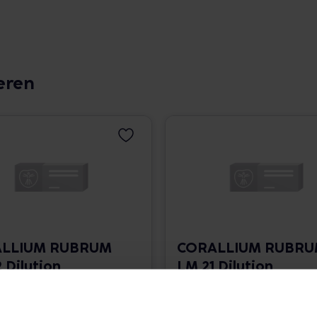
eren
LLIUM RUBRUM
CORALLIUM RUBR
 Dilution
LM 21 Dilution
 1.766,00 € / l
10 ml • 1.766,00 € / l