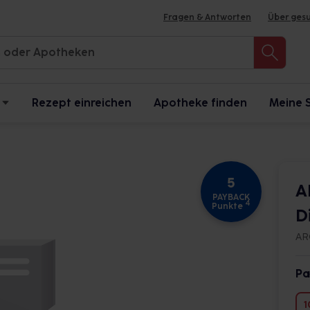
Fragen & Antworten
Über ges
Rezept einreichen
Apotheke finden
Meine 
5
A
PAYBACK
4
Punkte
D
AR
Pa
1