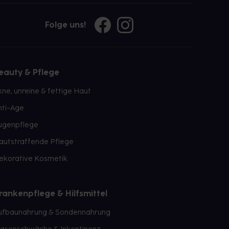
Folge uns!
eauty & Pflege
kne, unreine & fettige Haut
nti-Age
ugenpflege
autstraffende Pflege
ekorative Kosmetik
rankenpflege & Hilfsmittel
ufbaunahrung & Sondennahrung