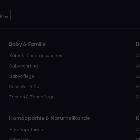
Baby & Familie
B
Baby & Kindergesundheit
A
Babynahrung
A
Babypflege
A
Schnuller & Co.
H
Zahnen & Zahnpflege
D
Homöopathie & Naturheilkunde
K
Homöopathisch
A