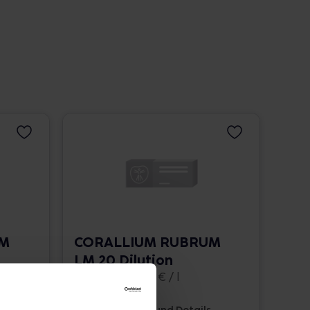
UM
CORALLIUM RUBRUM
LM 20 Dilution
10 ml • 1.662,00 € / l