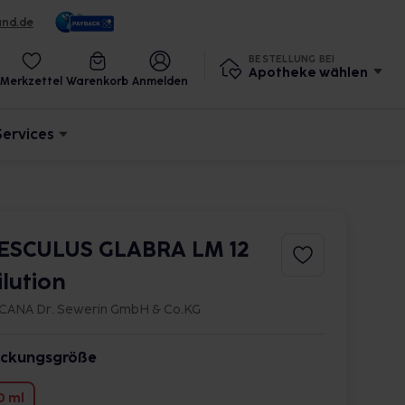
und.de
BESTELLUNG BEI
Apotheke wählen
Merkzettel
Warenkorb
Anmelden
Services
ESCULUS GLABRA LM 12
ilution
CANA Dr. Sewerin GmbH & Co.KG
ckungsgröße
0 ml