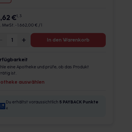
6,62 €
1, 3
l. MwSt. •
1.662,00 € / l
In den Warenkorb
rfügbarkeit
hle eine Apotheke und prüfe, ob das Produkt
rätig ist.
otheke auswählen
Du erhältst voraussichtlich
5 PAYBACK
Punkte
4