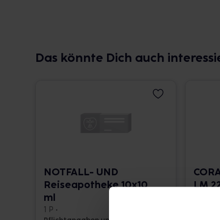
Das könnte Dich auch interessi
NOTFALL- UND
CORA
Reiseapotheke 10x10
LM 22
ml
10 ml •
1 P •