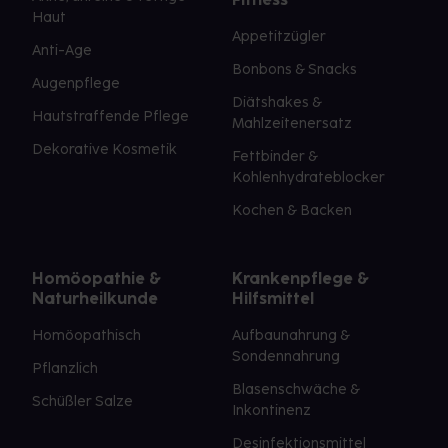
Haut
Appetitzügler
Anti-Age
Bonbons & Snacks
Augenpflege
Diätshakes &
Hautstraffende Pflege
Mahlzeitenersatz
Dekorative Kosmetik
Fettbinder &
Kohlenhydrateblocker
Kochen & Backen
Homöopathie &
Krankenpflege &
Naturheilkunde
Hilfsmittel
Homöopathisch
Aufbaunahrung &
Sondennahrung
Pflanzlich
Blasenschwäche &
Schüßler Salze
Inkontinenz
Desinfektionsmittel