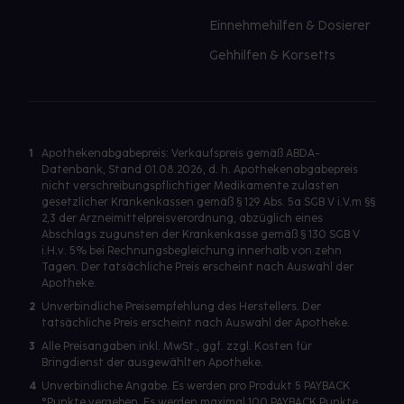
Einnehmehilfen & Dosierer
Gehhilfen & Korsetts
1
Apothekenabgabepreis: Verkaufspreis gemäß ABDA-
Datenbank, Stand 01.08.2026, d. h. Apothekenabgabepreis
nicht verschreibungspflichtiger Medikamente zulasten
gesetzlicher Krankenkassen gemäß § 129 Abs. 5a SGB V i.V.m §§
2,3 der Arzneimittelpreisverordnung, abzüglich eines
Abschlags zugunsten der Krankenkasse gemäß § 130 SGB V
i.H.v. 5% bei Rechnungsbegleichung innerhalb von zehn
Tagen. Der tatsächliche Preis erscheint nach Auswahl der
Apotheke.
2
Unverbindliche Preisempfehlung des Herstellers. Der
tatsächliche Preis erscheint nach Auswahl der Apotheke.
3
Alle Preisangaben inkl. MwSt., ggf. zzgl. Kosten für
Bringdienst der ausgewählten Apotheke.
4
Unverbindliche Angabe. Es werden pro Produkt 5 PAYBACK
°Punkte vergeben. Es werden maximal 100 PAYBACK Punkte