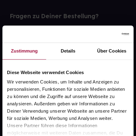
Fragen zu Deiner Bestellung?
Kontakt
FAQ
Zustimmung
Details
Über Cookies
Widerrufsformular
Diese Webseite verwendet Cookies
Wir verwenden Cookies, um Inhalte und Anzeigen zu
personalisieren, Funktionen für soziale Medien anbieten
gesund.de
zu können und die Zugriffe auf unsere Webseite zu
analysieren. Außerdem geben wir Informationen zu
Über uns
Deiner Verwendung unserer Webseite an unsere Partner
Karriere
für soziale Medien, Werbung und Analysen weiter.
Unsere Partner führen diese Informationen
Newsletter
möglicherweise mit weiteren Daten zusammen, die Du