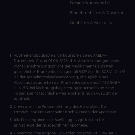
Desinfektionsmittel
Einnehmehilfen & Dosierer
Gehhilfen & Korsetts
1
Apothekenabgabepreis: Verkaufspreis gemäß ABDA-
Datenbank, Stand 01.08.2026, d. h. Apothekenabgabepreis
nicht verschreibungspflichtiger Medikamente zulasten
gesetzlicher Krankenkassen gemäß § 129 Abs. 5a SGB V i.V.m §§
2,3 der Arzneimittelpreisverordnung, abzüglich eines
Abschlags zugunsten der Krankenkasse gemäß § 130 SGB V
i.H.v. 5% bei Rechnungsbegleichung innerhalb von zehn
Tagen. Der tatsächliche Preis erscheint nach Auswahl der
Apotheke.
2
Unverbindliche Preisempfehlung des Herstellers. Der
tatsächliche Preis erscheint nach Auswahl der Apotheke.
3
Alle Preisangaben inkl. MwSt., ggf. zzgl. Kosten für
Bringdienst der ausgewählten Apotheke.
4
Unverbindliche Angabe. Es werden pro Produkt 5 PAYBACK