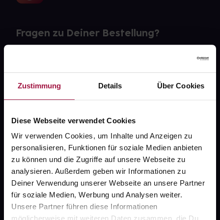
Fragen zu Deiner Bestellung?
Kontakt
FAQ
Zustimmung
Details
Über Cookies
Widerrufsformular
Diese Webseite verwendet Cookies
Wir verwenden Cookies, um Inhalte und Anzeigen zu
personalisieren, Funktionen für soziale Medien anbieten
gesund.de
zu können und die Zugriffe auf unsere Webseite zu
analysieren. Außerdem geben wir Informationen zu
Über uns
Deiner Verwendung unserer Webseite an unsere Partner
Karriere
für soziale Medien, Werbung und Analysen weiter.
Unsere Partner führen diese Informationen
Newsletter
möglicherweise mit weiteren Daten zusammen, die Du