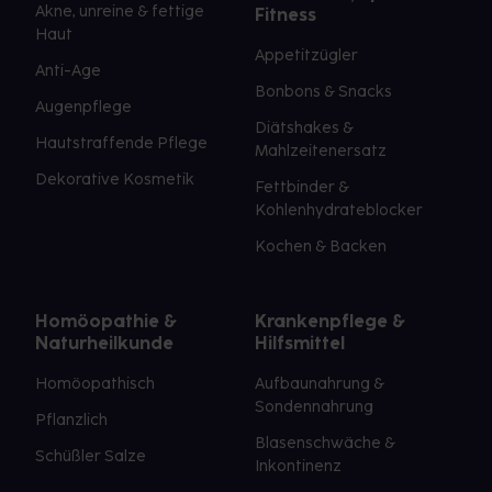
Akne, unreine & fettige
Fitness
Haut
Appetitzügler
Anti-Age
Bonbons & Snacks
Augenpflege
Diätshakes &
Hautstraffende Pflege
Mahlzeitenersatz
Dekorative Kosmetik
Fettbinder &
Kohlenhydrateblocker
Kochen & Backen
Homöopathie &
Krankenpflege &
Naturheilkunde
Hilfsmittel
Homöopathisch
Aufbaunahrung &
Sondennahrung
Pflanzlich
Blasenschwäche &
Schüßler Salze
Inkontinenz