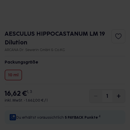
AESCULUS HIPPOCASTANUM LM 19
Dilution
ARCANA Dr. Sewerin GmbH & Co.KG
Packungsgröße
10 ml
16,62 €
1, 3
inkl. MwSt. •
1.662,00 € / l
4
Du erhältst voraussichtlich
5 PAYBACK
Punkte