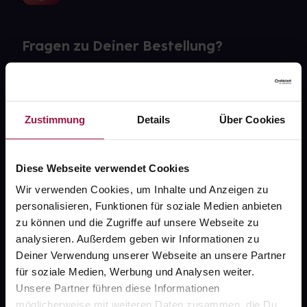
Fragen zu Deiner Bestellung?
Kontakt
FAQ
Zustimmung
Details
Über Cookies
Widerrufsformular
Diese Webseite verwendet Cookies
Wir verwenden Cookies, um Inhalte und Anzeigen zu
personalisieren, Funktionen für soziale Medien anbieten
gesund.de
zu können und die Zugriffe auf unsere Webseite zu
analysieren. Außerdem geben wir Informationen zu
Über uns
Deiner Verwendung unserer Webseite an unsere Partner
Karriere
für soziale Medien, Werbung und Analysen weiter.
Unsere Partner führen diese Informationen
Newsletter
möglicherweise mit weiteren Daten zusammen, die Du