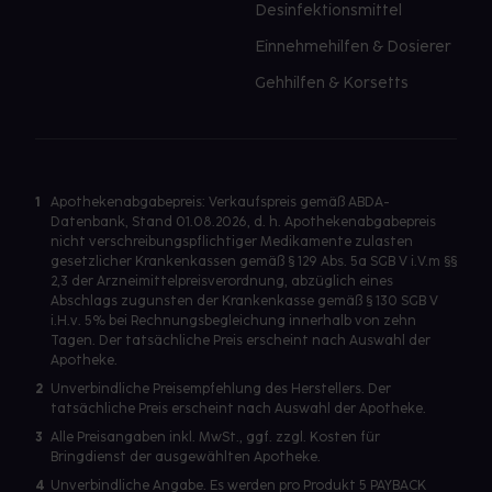
Desinfektionsmittel
Einnehmehilfen & Dosierer
Gehhilfen & Korsetts
1
Apothekenabgabepreis: Verkaufspreis gemäß ABDA-
Datenbank, Stand 01.08.2026, d. h. Apothekenabgabepreis
nicht verschreibungspflichtiger Medikamente zulasten
gesetzlicher Krankenkassen gemäß § 129 Abs. 5a SGB V i.V.m §§
2,3 der Arzneimittelpreisverordnung, abzüglich eines
Abschlags zugunsten der Krankenkasse gemäß § 130 SGB V
i.H.v. 5% bei Rechnungsbegleichung innerhalb von zehn
Tagen. Der tatsächliche Preis erscheint nach Auswahl der
Apotheke.
2
Unverbindliche Preisempfehlung des Herstellers. Der
tatsächliche Preis erscheint nach Auswahl der Apotheke.
3
Alle Preisangaben inkl. MwSt., ggf. zzgl. Kosten für
Bringdienst der ausgewählten Apotheke.
4
Unverbindliche Angabe. Es werden pro Produkt 5 PAYBACK