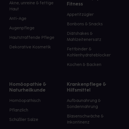
Akne, unreine & fettige
Fitness
Haut
Appetitzügler
Anti-Age
Bonbons & Snacks
Augenpflege
Diätshakes &
Hautstraffende Pflege
Mahlzeitenersatz
Dekorative Kosmetik
Fettbinder &
Kohlenhydrateblocker
Kochen & Backen
Homöopathie &
Krankenpflege &
Naturheilkunde
Hilfsmittel
Homöopathisch
Aufbaunahrung &
Sondennahrung
Pflanzlich
Blasenschwäche &
Schüßler Salze
Inkontinenz