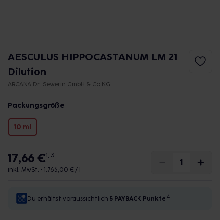
AESCULUS HIPPOCASTANUM LM 21
Dilution
ARCANA Dr. Sewerin GmbH & Co.KG
Packungsgröße
10 ml
17,66 €
1, 3
inkl. MwSt. •
1.766,00 € / l
4
Du erhältst voraussichtlich
5 PAYBACK
Punkte