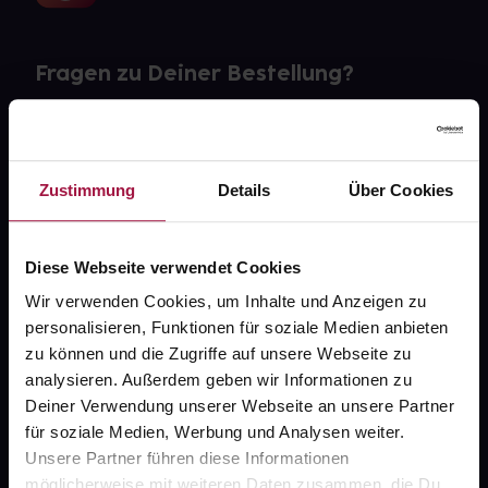
Fragen zu Deiner Bestellung?
Kontakt
FAQ
Zustimmung
Details
Über Cookies
Widerrufsformular
Diese Webseite verwendet Cookies
Wir verwenden Cookies, um Inhalte und Anzeigen zu
personalisieren, Funktionen für soziale Medien anbieten
gesund.de
zu können und die Zugriffe auf unsere Webseite zu
analysieren. Außerdem geben wir Informationen zu
Über uns
Deiner Verwendung unserer Webseite an unsere Partner
Karriere
für soziale Medien, Werbung und Analysen weiter.
Unsere Partner führen diese Informationen
Newsletter
möglicherweise mit weiteren Daten zusammen, die Du