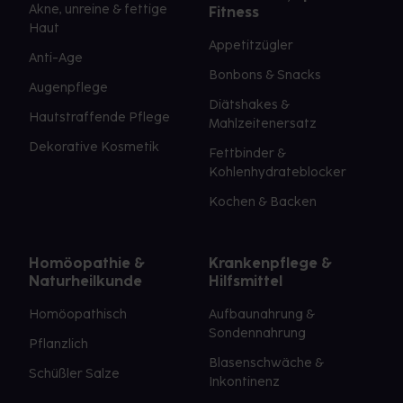
Akne, unreine & fettige
Fitness
Haut
Appetitzügler
Anti-Age
Bonbons & Snacks
Augenpflege
Diätshakes &
Hautstraffende Pflege
Mahlzeitenersatz
Dekorative Kosmetik
Fettbinder &
Kohlenhydrateblocker
Kochen & Backen
Homöopathie &
Krankenpflege &
Naturheilkunde
Hilfsmittel
Homöopathisch
Aufbaunahrung &
Sondennahrung
Pflanzlich
Blasenschwäche &
Schüßler Salze
Inkontinenz