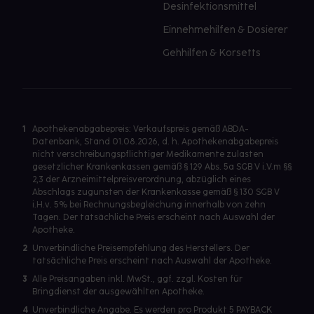
Desinfektionsmittel
Einnehmehilfen & Dosierer
Gehhilfen & Korsetts
1
Apothekenabgabepreis: Verkaufspreis gemäß ABDA-
Datenbank, Stand 01.08.2026, d. h. Apothekenabgabepreis
nicht verschreibungspflichtiger Medikamente zulasten
gesetzlicher Krankenkassen gemäß § 129 Abs. 5a SGB V i.V.m §§
2,3 der Arzneimittelpreisverordnung, abzüglich eines
Abschlags zugunsten der Krankenkasse gemäß § 130 SGB V
i.H.v. 5% bei Rechnungsbegleichung innerhalb von zehn
Tagen. Der tatsächliche Preis erscheint nach Auswahl der
Apotheke.
2
Unverbindliche Preisempfehlung des Herstellers. Der
tatsächliche Preis erscheint nach Auswahl der Apotheke.
3
Alle Preisangaben inkl. MwSt., ggf. zzgl. Kosten für
Bringdienst der ausgewählten Apotheke.
4
Unverbindliche Angabe. Es werden pro Produkt 5 PAYBACK