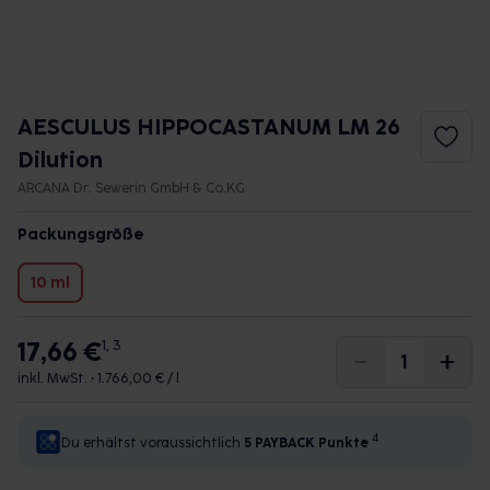
AESCULUS HIPPOCASTANUM LM 26
Dilution
ARCANA Dr. Sewerin GmbH & Co.KG
Packungsgröße
10 ml
17,66 €
1, 3
inkl. MwSt. •
1.766,00 € / l
4
Du erhältst voraussichtlich
5 PAYBACK
Punkte