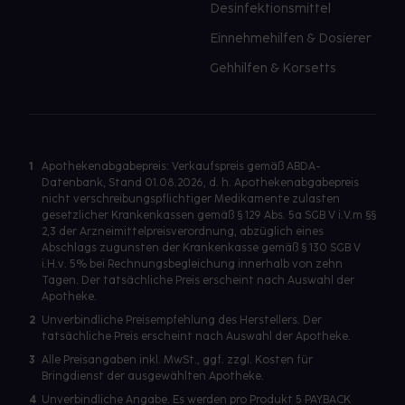
Desinfektionsmittel
Einnehmehilfen & Dosierer
Gehhilfen & Korsetts
1
Apothekenabgabepreis: Verkaufspreis gemäß ABDA-
Datenbank, Stand 01.08.2026, d. h. Apothekenabgabepreis
nicht verschreibungspflichtiger Medikamente zulasten
gesetzlicher Krankenkassen gemäß § 129 Abs. 5a SGB V i.V.m §§
2,3 der Arzneimittelpreisverordnung, abzüglich eines
Abschlags zugunsten der Krankenkasse gemäß § 130 SGB V
i.H.v. 5% bei Rechnungsbegleichung innerhalb von zehn
Tagen. Der tatsächliche Preis erscheint nach Auswahl der
Apotheke.
2
Unverbindliche Preisempfehlung des Herstellers. Der
tatsächliche Preis erscheint nach Auswahl der Apotheke.
3
Alle Preisangaben inkl. MwSt., ggf. zzgl. Kosten für
Bringdienst der ausgewählten Apotheke.
4
Unverbindliche Angabe. Es werden pro Produkt 5 PAYBACK