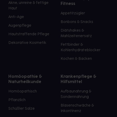
Akne, unreine & fettige
Fitness
Haut
Appetitzügler
Anti-Age
Bonbons & Snacks
Augenpflege
Diätshakes &
Hautstraffende Pflege
Mahlzeitenersatz
Dekorative Kosmetik
Fettbinder &
Kohlenhydrateblocker
Kochen & Backen
Homöopathie &
Krankenpflege &
Naturheilkunde
Hilfsmittel
Homöopathisch
Aufbaunahrung &
Sondennahrung
Pflanzlich
Blasenschwäche &
Schüßler Salze
Inkontinenz