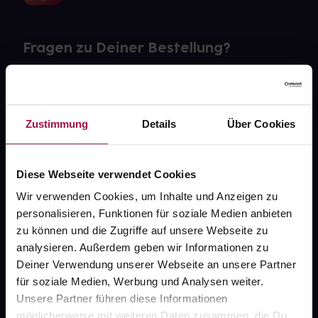
Fragen zu Deiner Bestellung?
Kontakt
FAQ
Zustimmung
Details
Über Cookies
Widerrufsformular
Diese Webseite verwendet Cookies
Wir verwenden Cookies, um Inhalte und Anzeigen zu
personalisieren, Funktionen für soziale Medien anbieten
gesund.de
zu können und die Zugriffe auf unsere Webseite zu
analysieren. Außerdem geben wir Informationen zu
Über uns
Deiner Verwendung unserer Webseite an unsere Partner
Karriere
für soziale Medien, Werbung und Analysen weiter.
Unsere Partner führen diese Informationen
Newsletter
möglicherweise mit weiteren Daten zusammen, die Du