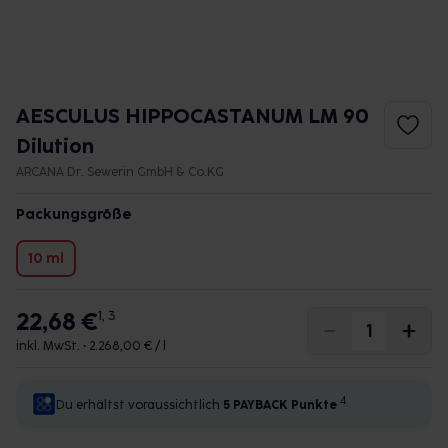
AESCULUS HIPPOCASTANUM LM 90
Dilution
ARCANA Dr. Sewerin GmbH & Co.KG
Packungsgröße
10 ml
22,68 €
1, 3
inkl. MwSt. •
2.268,00 € / l
4
Du erhältst voraussichtlich
5 PAYBACK
Punkte