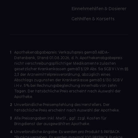
Einnehmehilfen & Dosierer
Gehhilfen & Korsetts
1
Apothekenabgabepreis: Verkaufspreis gemäß ABDA-
Datenbank, Stand 01.08.2026, d. h. Apothekenabgabepreis
nicht verschreibungspflichtiger Medikamente zulasten
gesetzlicher Krankenkassen gemäß § 129 Abs. 5a SGB V i.V.m §§
2,3 der Arzneimittelpreisverordnung, abzüglich eines
Abschlags zugunsten der Krankenkasse gemäß § 130 SGB V
i.H.v. 5% bei Rechnungsbegleichung innerhalb von zehn
Tagen. Der tatsächliche Preis erscheint nach Auswahl der
Apotheke.
2
Unverbindliche Preisempfehlung des Herstellers. Der
tatsächliche Preis erscheint nach Auswahl der Apotheke.
3
Alle Preisangaben inkl. MwSt., ggf. zzgl. Kosten für
Bringdienst der ausgewählten Apotheke.
4
Unverbindliche Angabe. Es werden pro Produkt 5 PAYBACK
°Punkte vergeben. Es werden maximal 100 PAYBACK Punkte