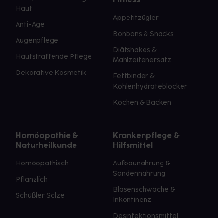
Haut
Appetitzügler
Anti-Age
Bonbons & Snacks
Augenpflege
Diätshakes &
Hautstraffende Pflege
Mahlzeitenersatz
Dekorative Kosmetik
Fettbinder &
Kohlenhydrateblocker
Kochen & Backen
Homöopathie &
Krankenpflege &
Naturheilkunde
Hilfsmittel
Homöopathisch
Aufbaunahrung &
Sondennahrung
Pflanzlich
Blasenschwäche &
Schüßler Salze
Inkontinenz
Desinfektionsmittel