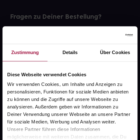
Fragen zu Deiner Bestellung?
Kontakt
FAQ
Zustimmung
Details
Über Cookies
Widerrufsformular
Diese Webseite verwendet Cookies
Wir verwenden Cookies, um Inhalte und Anzeigen zu
personalisieren, Funktionen für soziale Medien anbieten
gesund.de
zu können und die Zugriffe auf unsere Webseite zu
analysieren. Außerdem geben wir Informationen zu
Über uns
Deiner Verwendung unserer Webseite an unsere Partner
Karriere
für soziale Medien, Werbung und Analysen weiter.
Unsere Partner führen diese Informationen
Newsletter
möglicherweise mit weiteren Daten zusammen, die Du