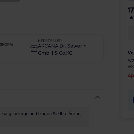
1
ink
HERSTELLER
GSFORM
ARCANA Dr. Sewerin
Ve
GmbH & Co.KG
Wä
vor
Ap
kungsbeilage und fragen Sie Ihre Ärztin,