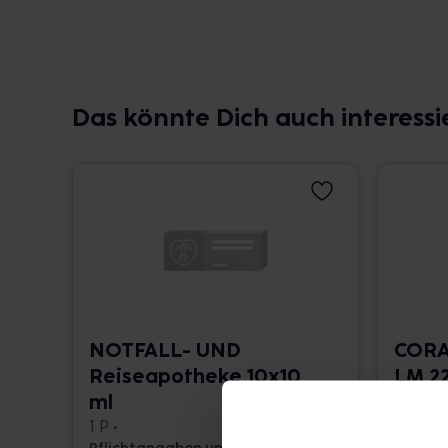
Das könnte Dich auch interessi
NOTFALL- UND
CORA
Reiseapotheke 10x10
LM 22
ml
10 ml •
1 P •