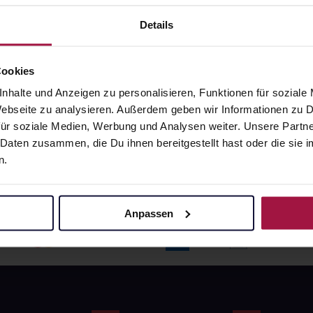
angaben und Details
Pflichtangaben und Details
6
€
17,66
€
Details
1, 3
1, 3
Cookies
nhalte und Anzeigen zu personalisieren, Funktionen für soziale
 Webseite zu analysieren. Außerdem geben wir Informationen zu
ür soziale Medien, Werbung und Analysen weiter. Unsere Partne
 Daten zusammen, die Du ihnen bereitgestellt hast oder die si
n.
Anpassen