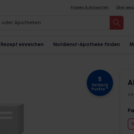
Fragen & Antworten
Über ges
Rezept einreichen
Notdienst-Apotheke finden
M
5
A
PAYBACK
4
Punkte
AR
Pa
1