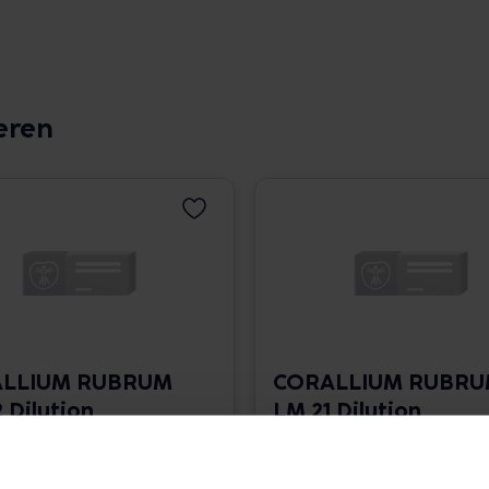
eren
LLIUM RUBRUM
CORALLIUM RUBR
 Dilution
LM 21 Dilution
 1.766,00 € / l
10 ml • 1.766,00 € / l