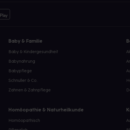
Baby & Familie
B
Baby & Kindergesundheit
A
Babynahrung
A
Babypflege
A
Schnuller & Co.
H
Zahnen & Zahnpflege
D
Homöopathie & Naturheilkunde
K
Homöopathisch
A