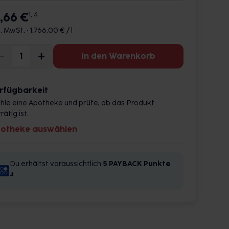
7,66 €
1, 3
l. MwSt. •
1.766,00 € / l
In den Warenkorb
rfügbarkeit
hle eine Apotheke und prüfe, ob das Produkt
rätig ist.
otheke auswählen
Du erhältst voraussichtlich
5 PAYBACK
Punkte
4