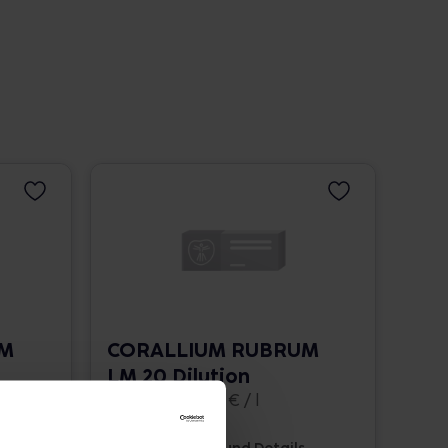
UM
CORALLIUM RUBRUM
LM 20 Dilution
10 ml • 1.662,00 € / l