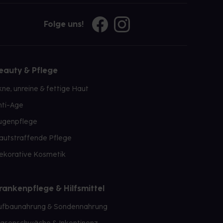
Folge uns!
eauty & Pflege
kne, unreine & fettige Haut
nti-Age
ugenpflege
autstraffende Pflege
ekorative Kosmetik
rankenpflege & Hilfsmittel
ufbaunahrung & Sondennahrung