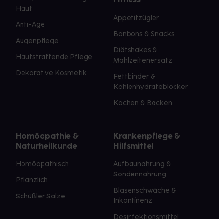
Haut
Appetitzügler
Anti-Age
Bonbons & Snacks
Augenpflege
Diätshakes &
Hautstraffende Pflege
Mahlzeitenersatz
Dekorative Kosmetik
Fettbinder &
Kohlenhydrateblocker
Kochen & Backen
Homöopathie &
Krankenpflege &
Naturheilkunde
Hilfsmittel
Homöopathisch
Aufbaunahrung &
Sondennahrung
Pflanzlich
Blasenschwäche &
Schüßler Salze
Inkontinenz
Desinfektionsmittel