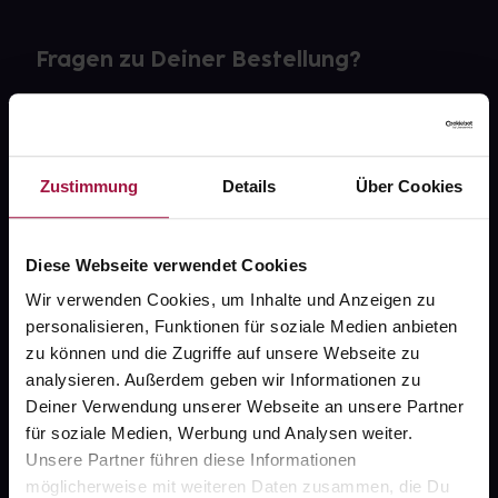
Fragen zu Deiner Bestellung?
Kontakt
FAQ
Zustimmung
Details
Über Cookies
Widerrufsformular
Diese Webseite verwendet Cookies
Wir verwenden Cookies, um Inhalte und Anzeigen zu
personalisieren, Funktionen für soziale Medien anbieten
gesund.de
zu können und die Zugriffe auf unsere Webseite zu
analysieren. Außerdem geben wir Informationen zu
Über uns
Deiner Verwendung unserer Webseite an unsere Partner
Karriere
für soziale Medien, Werbung und Analysen weiter.
Unsere Partner führen diese Informationen
Newsletter
möglicherweise mit weiteren Daten zusammen, die Du