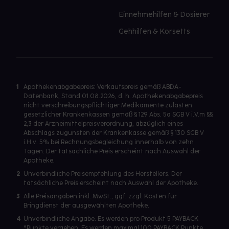
Einnehmehilfen & Dosierer
Gehhilfen & Korsetts
1
Apothekenabgabepreis: Verkaufspreis gemäß ABDA-
Datenbank, Stand 01.08.2026, d. h. Apothekenabgabepreis
nicht verschreibungspflichtiger Medikamente zulasten
gesetzlicher Krankenkassen gemäß § 129 Abs. 5a SGB V i.V.m §§
2,3 der Arzneimittelpreisverordnung, abzüglich eines
Abschlags zugunsten der Krankenkasse gemäß § 130 SGB V
i.H.v. 5% bei Rechnungsbegleichung innerhalb von zehn
Tagen. Der tatsächliche Preis erscheint nach Auswahl der
Apotheke.
2
Unverbindliche Preisempfehlung des Herstellers. Der
tatsächliche Preis erscheint nach Auswahl der Apotheke.
3
Alle Preisangaben inkl. MwSt., ggf. zzgl. Kosten für
Bringdienst der ausgewählten Apotheke.
4
Unverbindliche Angabe. Es werden pro Produkt 5 PAYBACK
°Punkte vergeben. Es werden maximal 100 PAYBACK Punkte