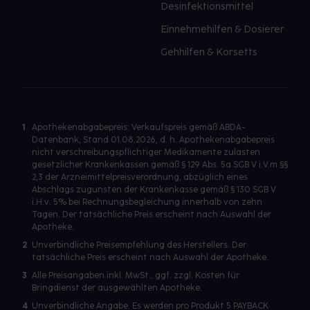
Desinfektionsmittel
Einnehmehilfen & Dosierer
Gehhilfen & Korsetts
1
Apothekenabgabepreis: Verkaufspreis gemäß ABDA-
Datenbank, Stand 01.08.2026, d. h. Apothekenabgabepreis
nicht verschreibungspflichtiger Medikamente zulasten
gesetzlicher Krankenkassen gemäß § 129 Abs. 5a SGB V i.V.m §§
2,3 der Arzneimittelpreisverordnung, abzüglich eines
Abschlags zugunsten der Krankenkasse gemäß § 130 SGB V
i.H.v. 5% bei Rechnungsbegleichung innerhalb von zehn
Tagen. Der tatsächliche Preis erscheint nach Auswahl der
Apotheke.
2
Unverbindliche Preisempfehlung des Herstellers. Der
tatsächliche Preis erscheint nach Auswahl der Apotheke.
3
Alle Preisangaben inkl. MwSt., ggf. zzgl. Kosten für
Bringdienst der ausgewählten Apotheke.
4
Unverbindliche Angabe. Es werden pro Produkt 5 PAYBACK