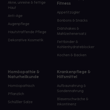
Akne, unreine & fettige
Fitness
Haut
Appetitzügler
Anti-Age
Bonbons & Snacks
Augenpflege
Diätshakes &
Hautstraffende Pflege
Mahlzeitenersatz
Dekorative Kosmetik
Fettbinder &
Kohlenhydrateblocker
Kochen & Backen
Homöopathie &
Krankenpflege &
Naturheilkunde
Hilfsmittel
Homöopathisch
Aufbaunahrung &
Sondennahrung
Pflanzlich
Blasenschwäche &
Schüßler Salze
Inkontinenz