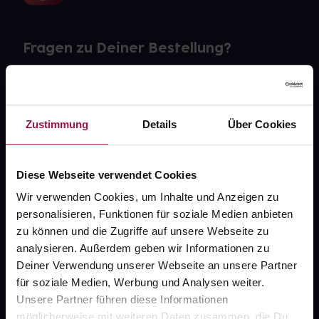
Fragen zu Deiner Bestellung?
Kontakt
FAQ
Zustimmung
Details
Über Cookies
Widerrufsformular
Diese Webseite verwendet Cookies
Wir verwenden Cookies, um Inhalte und Anzeigen zu
personalisieren, Funktionen für soziale Medien anbieten
gesund.de
zu können und die Zugriffe auf unsere Webseite zu
analysieren. Außerdem geben wir Informationen zu
Über uns
Deiner Verwendung unserer Webseite an unsere Partner
Karriere
für soziale Medien, Werbung und Analysen weiter.
Unsere Partner führen diese Informationen
Newsletter
möglicherweise mit weiteren Daten zusammen, die Du