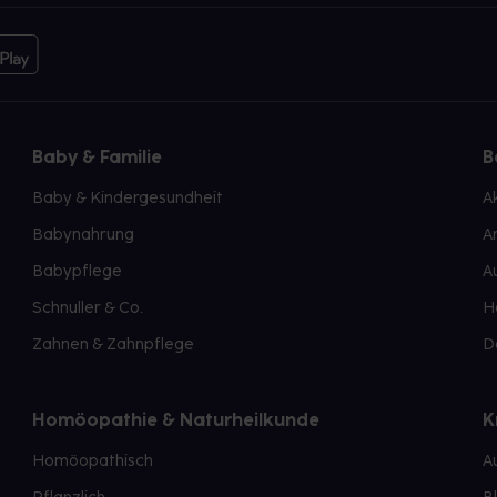
Baby & Familie
B
Baby & Kindergesundheit
A
Babynahrung
A
Babypflege
A
Schnuller & Co.
H
Zahnen & Zahnpflege
D
Homöopathie & Naturheilkunde
K
Homöopathisch
A