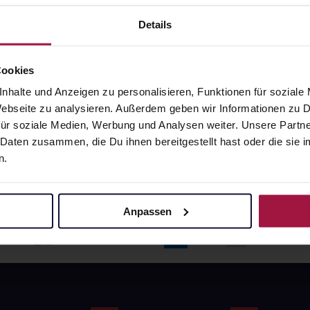
angaben und Details
Pflichtangaben und Details
6
€
17,66
€
Details
1, 3
1, 3
Cookies
nhalte und Anzeigen zu personalisieren, Funktionen für soziale
 Webseite zu analysieren. Außerdem geben wir Informationen zu
ür soziale Medien, Werbung und Analysen weiter. Unsere Partne
 Daten zusammen, die Du ihnen bereitgestellt hast oder die si
n.
Anpassen