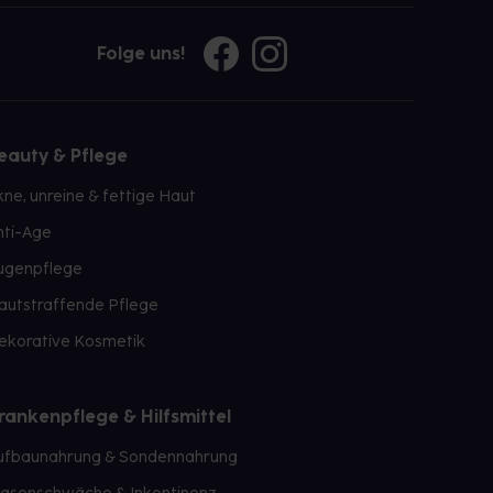
Folge uns!
eauty & Pflege
kne, unreine & fettige Haut
nti-Age
ugenpflege
autstraffende Pflege
ekorative Kosmetik
rankenpflege & Hilfsmittel
ufbaunahrung & Sondennahrung