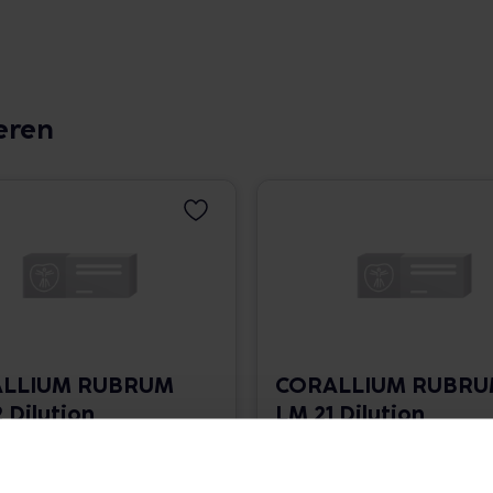
eren
LLIUM RUBRUM
CORALLIUM RUBR
 Dilution
LM 21 Dilution
 1.766,00 € / l
10 ml • 1.766,00 € / l