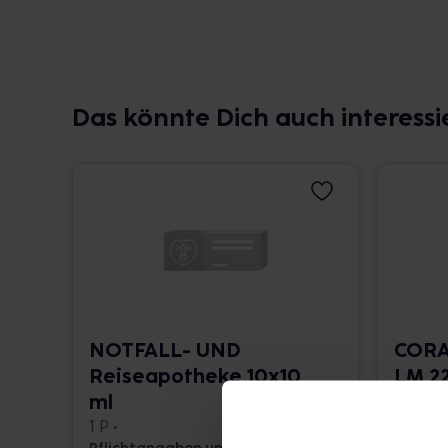
Das könnte Dich auch interessi
NOTFALL- UND
CORA
Reiseapotheke 10x10
LM 22
ml
10 ml •
1 P •