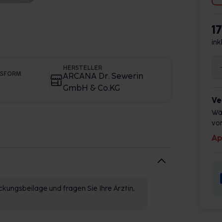
1
ink
HERSTELLER
GSFORM
ARCANA Dr. Sewerin
GmbH & Co.KG
Ve
Wä
vor
Ap
kungsbeilage und fragen Sie Ihre Ärztin,