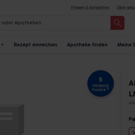
Fragen & Antworten
Über ges
Rezept einreichen
Apotheke finden
Meine 
5
A
PAYBACK
4
Punkte
L
AR
Pa
1