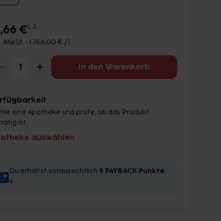
7,66 €
1, 3
l. MwSt. •
1.766,00 € / l
In den Warenkorb
rfügbarkeit
hle eine Apotheke und prüfe, ob das Produkt
rätig ist.
otheke auswählen
Du erhältst voraussichtlich
5 PAYBACK
Punkte
4