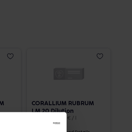
UM
CORALLIUM RUBRUM
LM 20 Dilution
10 ml • 1.662,00 € / l