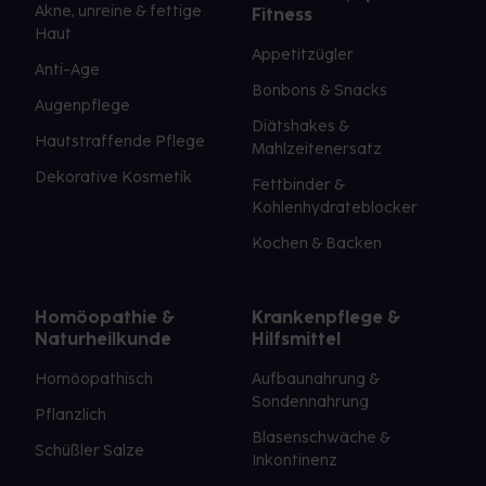
Akne, unreine & fettige
Fitness
Haut
Appetitzügler
Anti-Age
Bonbons & Snacks
Augenpflege
Diätshakes &
Hautstraffende Pflege
Mahlzeitenersatz
Dekorative Kosmetik
Fettbinder &
Kohlenhydrateblocker
Kochen & Backen
Homöopathie &
Krankenpflege &
Naturheilkunde
Hilfsmittel
Homöopathisch
Aufbaunahrung &
Sondennahrung
Pflanzlich
Blasenschwäche &
Schüßler Salze
Inkontinenz