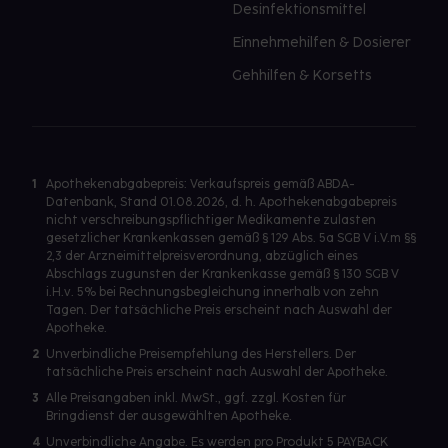
Desinfektionsmittel
Einnehmehilfen & Dosierer
Gehhilfen & Korsetts
1
Apothekenabgabepreis: Verkaufspreis gemäß ABDA-
Datenbank, Stand 01.08.2026, d. h. Apothekenabgabepreis
nicht verschreibungspflichtiger Medikamente zulasten
gesetzlicher Krankenkassen gemäß § 129 Abs. 5a SGB V i.V.m §§
2,3 der Arzneimittelpreisverordnung, abzüglich eines
Abschlags zugunsten der Krankenkasse gemäß § 130 SGB V
i.H.v. 5% bei Rechnungsbegleichung innerhalb von zehn
Tagen. Der tatsächliche Preis erscheint nach Auswahl der
Apotheke.
2
Unverbindliche Preisempfehlung des Herstellers. Der
tatsächliche Preis erscheint nach Auswahl der Apotheke.
3
Alle Preisangaben inkl. MwSt., ggf. zzgl. Kosten für
Bringdienst der ausgewählten Apotheke.
4
Unverbindliche Angabe. Es werden pro Produkt 5 PAYBACK