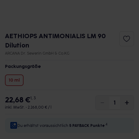
AETHIOPS ANTIMONIALIS LM 90
Dilution
ARCANA Dr. Sewerin GmbH & Co.KG
Packungsgröße
10 ml
22,68 €
1, 3
inkl. MwSt. •
2.268,00 € / l
4
Du erhältst voraussichtlich
5 PAYBACK
Punkte