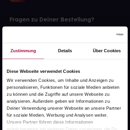
Fragen zu Deiner Bestellung?
Kontakt
FAQ
Zustimmung
Details
Über Cookies
Widerrufsformular
Diese Webseite verwendet Cookies
Wir verwenden Cookies, um Inhalte und Anzeigen zu
personalisieren, Funktionen für soziale Medien anbieten
gesund.de
zu können und die Zugriffe auf unsere Webseite zu
analysieren. Außerdem geben wir Informationen zu
Über uns
Deiner Verwendung unserer Webseite an unsere Partner
Karriere
für soziale Medien, Werbung und Analysen weiter.
Unsere Partner führen diese Informationen
Newsletter
möglicherweise mit weiteren Daten zusammen, die Du