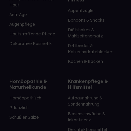
Haut
Appetitzügler
Anti-Age
Bonbons & Snacks
Augenpflege
Diätshakes &
Hautstraffende Pflege
Mahlzeitenersatz
Dekorative Kosmetik
Fettbinder &
Kohlenhydrateblocker
Kochen & Backen
Homöopathie &
Krankenpflege &
Naturheilkunde
Hilfsmittel
Homöopathisch
Aufbaunahrung &
Sondennahrung
Pflanzlich
Blasenschwäche &
Schüßler Salze
Inkontinenz
Desinfektionsmittel