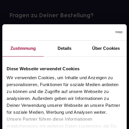
Fragen zu Deiner Bestellung?
Kontakt
FAQ
Zustimmung
Details
Über Cookies
Widerrufsformular
Diese Webseite verwendet Cookies
Wir verwenden Cookies, um Inhalte und Anzeigen zu
personalisieren, Funktionen für soziale Medien anbieten
gesund.de
zu können und die Zugriffe auf unsere Webseite zu
analysieren. Außerdem geben wir Informationen zu
Über uns
Deiner Verwendung unserer Webseite an unsere Partner
Karriere
für soziale Medien, Werbung und Analysen weiter.
Unsere Partner führen diese Informationen
Newsletter
möglicherweise mit weiteren Daten zusammen, die Du