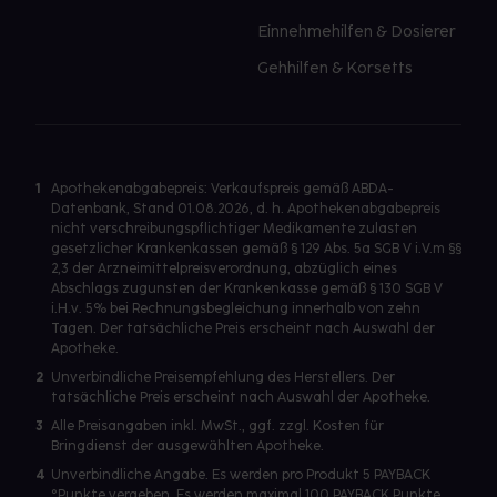
Einnehmehilfen & Dosierer
Gehhilfen & Korsetts
1
Apothekenabgabepreis: Verkaufspreis gemäß ABDA-
Datenbank, Stand 01.08.2026, d. h. Apothekenabgabepreis
nicht verschreibungspflichtiger Medikamente zulasten
gesetzlicher Krankenkassen gemäß § 129 Abs. 5a SGB V i.V.m §§
2,3 der Arzneimittelpreisverordnung, abzüglich eines
Abschlags zugunsten der Krankenkasse gemäß § 130 SGB V
i.H.v. 5% bei Rechnungsbegleichung innerhalb von zehn
Tagen. Der tatsächliche Preis erscheint nach Auswahl der
Apotheke.
2
Unverbindliche Preisempfehlung des Herstellers. Der
tatsächliche Preis erscheint nach Auswahl der Apotheke.
3
Alle Preisangaben inkl. MwSt., ggf. zzgl. Kosten für
Bringdienst der ausgewählten Apotheke.
4
Unverbindliche Angabe. Es werden pro Produkt 5 PAYBACK
°Punkte vergeben. Es werden maximal 100 PAYBACK Punkte