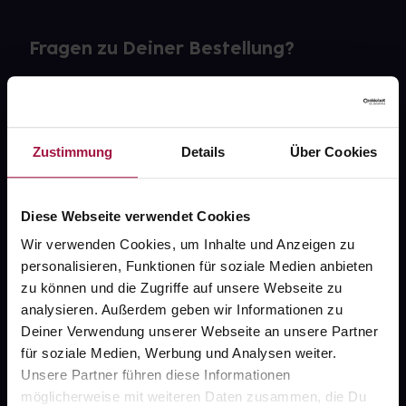
Fragen zu Deiner Bestellung?
Kontakt
FAQ
Zustimmung
Details
Über Cookies
Widerrufsformular
Diese Webseite verwendet Cookies
Wir verwenden Cookies, um Inhalte und Anzeigen zu
personalisieren, Funktionen für soziale Medien anbieten
gesund.de
zu können und die Zugriffe auf unsere Webseite zu
analysieren. Außerdem geben wir Informationen zu
Über uns
Deiner Verwendung unserer Webseite an unsere Partner
Karriere
für soziale Medien, Werbung und Analysen weiter.
Unsere Partner führen diese Informationen
Newsletter
möglicherweise mit weiteren Daten zusammen, die Du