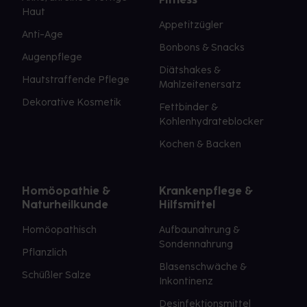
Haut
Appetitzügler
Anti-Age
Bonbons & Snacks
Augenpflege
Diätshakes &
Hautstraffende Pflege
Mahlzeitenersatz
Dekorative Kosmetik
Fettbinder &
Kohlenhydrateblocker
Kochen & Backen
Homöopathie &
Krankenpflege &
Naturheilkunde
Hilfsmittel
Homöopathisch
Aufbaunahrung &
Sondennahrung
Pflanzlich
Blasenschwäche &
Schüßler Salze
Inkontinenz
Desinfektionsmittel