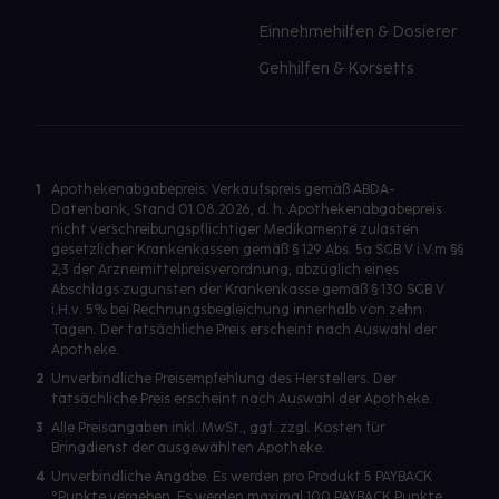
Einnehmehilfen & Dosierer
Gehhilfen & Korsetts
1
Apothekenabgabepreis: Verkaufspreis gemäß ABDA-
Datenbank, Stand 01.08.2026, d. h. Apothekenabgabepreis
nicht verschreibungspflichtiger Medikamente zulasten
gesetzlicher Krankenkassen gemäß § 129 Abs. 5a SGB V i.V.m §§
2,3 der Arzneimittelpreisverordnung, abzüglich eines
Abschlags zugunsten der Krankenkasse gemäß § 130 SGB V
i.H.v. 5% bei Rechnungsbegleichung innerhalb von zehn
Tagen. Der tatsächliche Preis erscheint nach Auswahl der
Apotheke.
2
Unverbindliche Preisempfehlung des Herstellers. Der
tatsächliche Preis erscheint nach Auswahl der Apotheke.
3
Alle Preisangaben inkl. MwSt., ggf. zzgl. Kosten für
Bringdienst der ausgewählten Apotheke.
4
Unverbindliche Angabe. Es werden pro Produkt 5 PAYBACK
°Punkte vergeben. Es werden maximal 100 PAYBACK Punkte