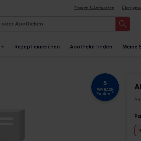
Fragen & Antworten
Über ges
Rezept einreichen
Apotheke finden
Meine 
5
A
PAYBACK
4
Punkte
AR
Pa
1