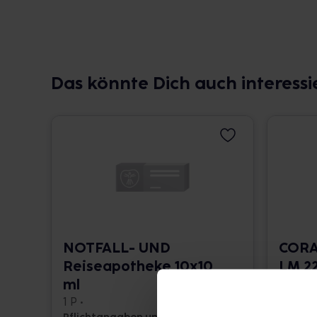
Das könnte Dich auch interessi
NOTFALL- UND
CORA
Reiseapotheke 10x10
LM 22
ml
10 ml •
1 P •