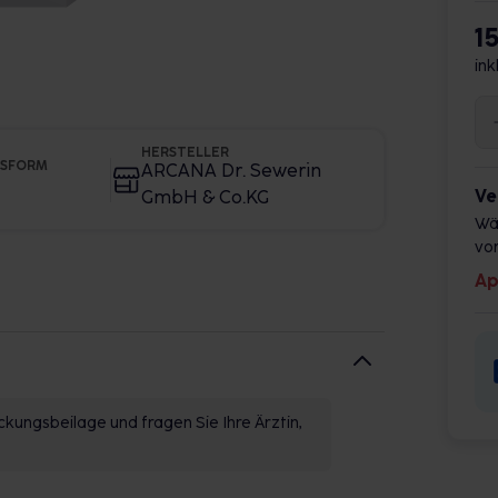
1
ink
HERSTELLER
GSFORM
ARCANA Dr. Sewerin
Ve
GmbH & Co.KG
Wä
vor
Ap
kungsbeilage und fragen Sie Ihre Ärztin,