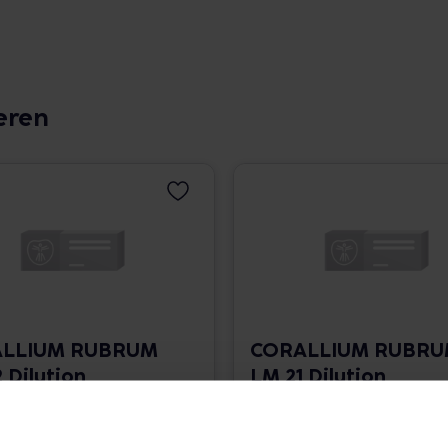
eren
LLIUM RUBRUM
CORALLIUM RUBR
 Dilution
LM 21 Dilution
 1.766,00 € / l
10 ml • 1.766,00 € / l