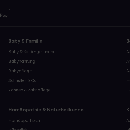
Baby & Familie
B
Baby & Kindergesundheit
A
Babynahrung
A
Babypflege
A
Schnuller & Co.
H
Zahnen & Zahnpflege
D
Homöopathie & Naturheilkunde
K
Homöopathisch
A