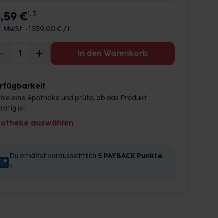
5,59 €
1, 3
l. MwSt. •
1.559,00 € / l
In den Warenkorb
rfügbarkeit
hle eine Apotheke und prüfe, ob das Produkt
rätig ist.
otheke auswählen
Du erhältst voraussichtlich
5 PAYBACK
Punkte
4