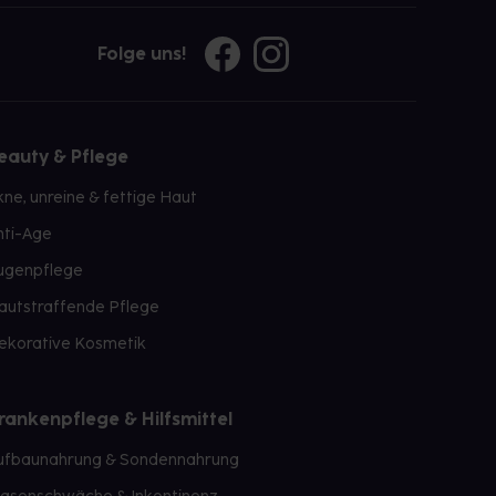
Folge uns!
eauty & Pflege
kne, unreine & fettige Haut
nti-Age
ugenpflege
autstraffende Pflege
ekorative Kosmetik
rankenpflege & Hilfsmittel
ufbaunahrung & Sondennahrung