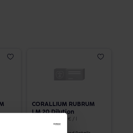
UM
CORALLIUM RUBRUM
LM 20 Dilution
10 ml • 1.662,00 € / l