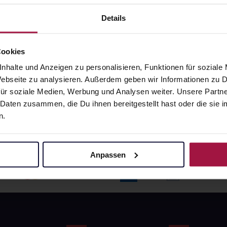
angaben und Details
Pflichtangaben und Details
6
€
17,66
€
Details
1, 3
1, 3
Cookies
nhalte und Anzeigen zu personalisieren, Funktionen für soziale
 Webseite zu analysieren. Außerdem geben wir Informationen zu
ür soziale Medien, Werbung und Analysen weiter. Unsere Partne
 Daten zusammen, die Du ihnen bereitgestellt hast oder die si
n.
Anpassen