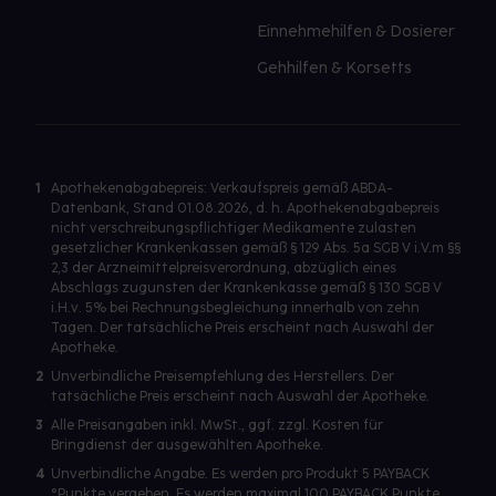
Einnehmehilfen & Dosierer
Gehhilfen & Korsetts
1
Apothekenabgabepreis: Verkaufspreis gemäß ABDA-
Datenbank, Stand 01.08.2026, d. h. Apothekenabgabepreis
nicht verschreibungspflichtiger Medikamente zulasten
gesetzlicher Krankenkassen gemäß § 129 Abs. 5a SGB V i.V.m §§
2,3 der Arzneimittelpreisverordnung, abzüglich eines
Abschlags zugunsten der Krankenkasse gemäß § 130 SGB V
i.H.v. 5% bei Rechnungsbegleichung innerhalb von zehn
Tagen. Der tatsächliche Preis erscheint nach Auswahl der
Apotheke.
2
Unverbindliche Preisempfehlung des Herstellers. Der
tatsächliche Preis erscheint nach Auswahl der Apotheke.
3
Alle Preisangaben inkl. MwSt., ggf. zzgl. Kosten für
Bringdienst der ausgewählten Apotheke.
4
Unverbindliche Angabe. Es werden pro Produkt 5 PAYBACK
°Punkte vergeben. Es werden maximal 100 PAYBACK Punkte