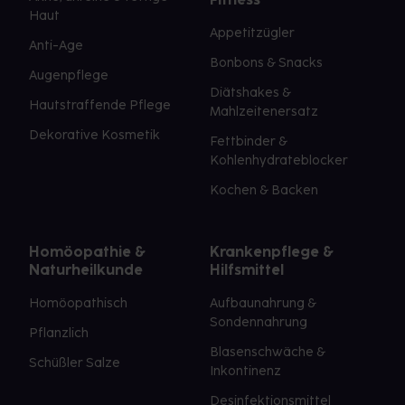
Haut
Appetitzügler
Anti-Age
Bonbons & Snacks
Augenpflege
Diätshakes &
Hautstraffende Pflege
Mahlzeitenersatz
Dekorative Kosmetik
Fettbinder &
Kohlenhydrateblocker
Kochen & Backen
Homöopathie &
Krankenpflege &
Naturheilkunde
Hilfsmittel
Homöopathisch
Aufbaunahrung &
Sondennahrung
Pflanzlich
Blasenschwäche &
Schüßler Salze
Inkontinenz
Desinfektionsmittel