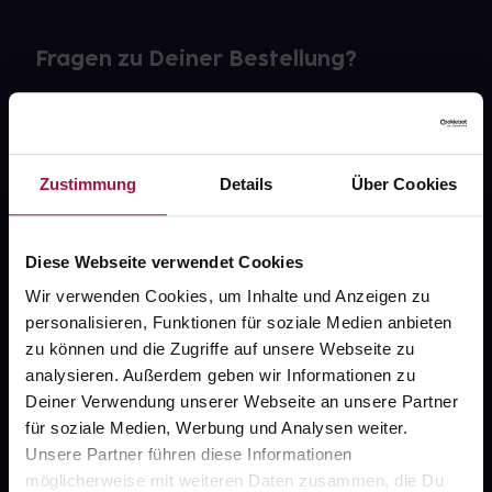
Fragen zu Deiner Bestellung?
Kontakt
FAQ
Zustimmung
Details
Über Cookies
Widerrufsformular
Diese Webseite verwendet Cookies
Wir verwenden Cookies, um Inhalte und Anzeigen zu
personalisieren, Funktionen für soziale Medien anbieten
gesund.de
zu können und die Zugriffe auf unsere Webseite zu
analysieren. Außerdem geben wir Informationen zu
Über uns
Deiner Verwendung unserer Webseite an unsere Partner
Karriere
für soziale Medien, Werbung und Analysen weiter.
Unsere Partner führen diese Informationen
Newsletter
möglicherweise mit weiteren Daten zusammen, die Du