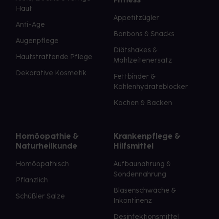
Haut
Appetitzügler
Anti-Age
Bonbons & Snacks
Augenpflege
Diätshakes &
Hautstraffende Pflege
Mahlzeitenersatz
Dekorative Kosmetik
Fettbinder &
Kohlenhydrateblocker
Kochen & Backen
Homöopathie &
Krankenpflege &
Naturheilkunde
Hilfsmittel
Homöopathisch
Aufbaunahrung &
Sondennahrung
Pflanzlich
Blasenschwäche &
Schüßler Salze
Inkontinenz
Desinfektionsmittel