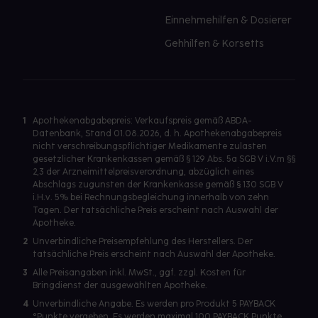
Einnehmehilfen & Dosierer
Gehhilfen & Korsetts
1
Apothekenabgabepreis: Verkaufspreis gemäß ABDA-
Datenbank, Stand 01.08.2026, d. h. Apothekenabgabepreis
nicht verschreibungspflichtiger Medikamente zulasten
gesetzlicher Krankenkassen gemäß § 129 Abs. 5a SGB V i.V.m §§
2,3 der Arzneimittelpreisverordnung, abzüglich eines
Abschlags zugunsten der Krankenkasse gemäß § 130 SGB V
i.H.v. 5% bei Rechnungsbegleichung innerhalb von zehn
Tagen. Der tatsächliche Preis erscheint nach Auswahl der
Apotheke.
2
Unverbindliche Preisempfehlung des Herstellers. Der
tatsächliche Preis erscheint nach Auswahl der Apotheke.
3
Alle Preisangaben inkl. MwSt., ggf. zzgl. Kosten für
Bringdienst der ausgewählten Apotheke.
4
Unverbindliche Angabe. Es werden pro Produkt 5 PAYBACK
°Punkte vergeben. Es werden maximal 100 PAYBACK Punkte