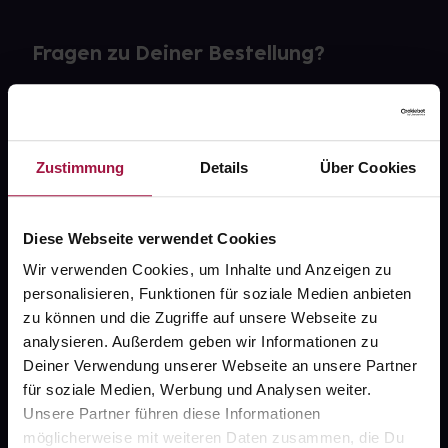
Fragen zu Deiner Bestellung?
Kontakt
FAQ
Zustimmung
Details
Über Cookies
Widerrufsformular
Diese Webseite verwendet Cookies
Wir verwenden Cookies, um Inhalte und Anzeigen zu
personalisieren, Funktionen für soziale Medien anbieten
gesund.de
zu können und die Zugriffe auf unsere Webseite zu
analysieren. Außerdem geben wir Informationen zu
Über uns
Deiner Verwendung unserer Webseite an unsere Partner
Karriere
für soziale Medien, Werbung und Analysen weiter.
Unsere Partner führen diese Informationen
Newsletter
möglicherweise mit weiteren Daten zusammen, die Du