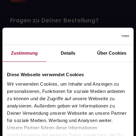
Fragen zu Deiner Bestellung?
Kontakt
FAQ
Zustimmung
Details
Über Cookies
Widerrufsformular
Diese Webseite verwendet Cookies
Wir verwenden Cookies, um Inhalte und Anzeigen zu
personalisieren, Funktionen für soziale Medien anbieten
gesund.de
zu können und die Zugriffe auf unsere Webseite zu
analysieren. Außerdem geben wir Informationen zu
Über uns
Deiner Verwendung unserer Webseite an unsere Partner
Karriere
für soziale Medien, Werbung und Analysen weiter.
Unsere Partner führen diese Informationen
Newsletter
möglicherweise mit weiteren Daten zusammen, die Du