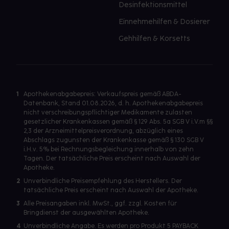
Desinfektionsmittel
Einnehmehilfen & Dosierer
Gehhilfen & Korsetts
1
Apothekenabgabepreis: Verkaufspreis gemäß ABDA-
Datenbank, Stand 01.08.2026, d. h. Apothekenabgabepreis
nicht verschreibungspflichtiger Medikamente zulasten
gesetzlicher Krankenkassen gemäß § 129 Abs. 5a SGB V i.V.m §§
2,3 der Arzneimittelpreisverordnung, abzüglich eines
Abschlags zugunsten der Krankenkasse gemäß § 130 SGB V
i.H.v. 5% bei Rechnungsbegleichung innerhalb von zehn
Tagen. Der tatsächliche Preis erscheint nach Auswahl der
Apotheke.
2
Unverbindliche Preisempfehlung des Herstellers. Der
tatsächliche Preis erscheint nach Auswahl der Apotheke.
3
Alle Preisangaben inkl. MwSt., ggf. zzgl. Kosten für
Bringdienst der ausgewählten Apotheke.
4
Unverbindliche Angabe. Es werden pro Produkt 5 PAYBACK