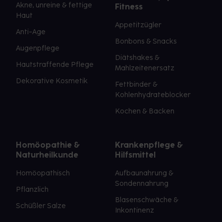
Akne, unreine & fettige
Fitness
Haut
Appetitzügler
Anti-Age
Bonbons & Snacks
Augenpflege
Diätshakes &
Hautstraffende Pflege
Mahlzeitenersatz
Dekorative Kosmetik
Fettbinder &
Kohlenhydrateblocker
Kochen & Backen
Homöopathie &
Krankenpflege &
Naturheilkunde
Hilfsmittel
Homöopathisch
Aufbaunahrung &
Sondennahrung
Pflanzlich
Blasenschwäche &
Schüßler Salze
Inkontinenz