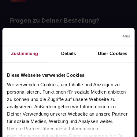
Fragen zu Deiner Bestellung?
Kontakt
FAQ
Zustimmung
Details
Über Cookies
Widerrufsformular
Diese Webseite verwendet Cookies
Wir verwenden Cookies, um Inhalte und Anzeigen zu
personalisieren, Funktionen für soziale Medien anbieten
gesund.de
zu können und die Zugriffe auf unsere Webseite zu
analysieren. Außerdem geben wir Informationen zu
Über uns
Deiner Verwendung unserer Webseite an unsere Partner
Karriere
für soziale Medien, Werbung und Analysen weiter.
Unsere Partner führen diese Informationen
Newsletter
möglicherweise mit weiteren Daten zusammen, die Du