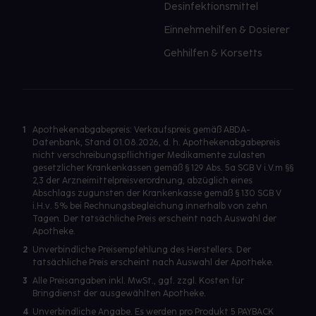
Desinfektionsmittel
Einnehmehilfen & Dosierer
Gehhilfen & Korsetts
1
Apothekenabgabepreis: Verkaufspreis gemäß ABDA-
Datenbank, Stand 01.08.2026, d. h. Apothekenabgabepreis
nicht verschreibungspflichtiger Medikamente zulasten
gesetzlicher Krankenkassen gemäß § 129 Abs. 5a SGB V i.V.m §§
2,3 der Arzneimittelpreisverordnung, abzüglich eines
Abschlags zugunsten der Krankenkasse gemäß § 130 SGB V
i.H.v. 5% bei Rechnungsbegleichung innerhalb von zehn
Tagen. Der tatsächliche Preis erscheint nach Auswahl der
Apotheke.
2
Unverbindliche Preisempfehlung des Herstellers. Der
tatsächliche Preis erscheint nach Auswahl der Apotheke.
3
Alle Preisangaben inkl. MwSt., ggf. zzgl. Kosten für
Bringdienst der ausgewählten Apotheke.
4
Unverbindliche Angabe. Es werden pro Produkt 5 PAYBACK