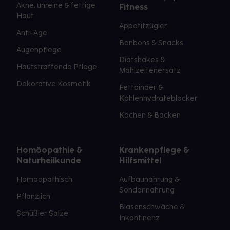
Akne, unreine & fettige
Fitness
Haut
Appetitzügler
Anti-Age
Bonbons & Snacks
Augenpflege
Diätshakes &
Hautstraffende Pflege
Mahlzeitenersatz
Dekorative Kosmetik
Fettbinder &
Kohlenhydrateblocker
Kochen & Backen
Homöopathie &
Krankenpflege &
Naturheilkunde
Hilfsmittel
Homöopathisch
Aufbaunahrung &
Sondennahrung
Pflanzlich
Blasenschwäche &
Schüßler Salze
Inkontinenz