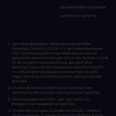
Einnehmehilfen & Dosierer
Gehhilfen & Korsetts
1
Apothekenabgabepreis: Verkaufspreis gemäß ABDA-
Datenbank, Stand 01.08.2026, d. h. Apothekenabgabepreis
nicht verschreibungspflichtiger Medikamente zulasten
gesetzlicher Krankenkassen gemäß § 129 Abs. 5a SGB V i.V.m §§
2,3 der Arzneimittelpreisverordnung, abzüglich eines
Abschlags zugunsten der Krankenkasse gemäß § 130 SGB V
i.H.v. 5% bei Rechnungsbegleichung innerhalb von zehn
Tagen. Der tatsächliche Preis erscheint nach Auswahl der
Apotheke.
2
Unverbindliche Preisempfehlung des Herstellers. Der
tatsächliche Preis erscheint nach Auswahl der Apotheke.
3
Alle Preisangaben inkl. MwSt., ggf. zzgl. Kosten für
Bringdienst der ausgewählten Apotheke.
4
Unverbindliche Angabe. Es werden pro Produkt 5 PAYBACK
°Punkte vergeben. Es werden maximal 100 PAYBACK Punkte