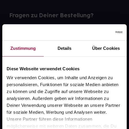
Fragen zu Deiner Bestellung?
Kontakt
FAQ
Zustimmung
Details
Über Cookies
Widerrufsformular
Diese Webseite verwendet Cookies
Wir verwenden Cookies, um Inhalte und Anzeigen zu
personalisieren, Funktionen für soziale Medien anbieten
gesund.de
zu können und die Zugriffe auf unsere Webseite zu
analysieren. Außerdem geben wir Informationen zu
Über uns
Deiner Verwendung unserer Webseite an unsere Partner
Karriere
für soziale Medien, Werbung und Analysen weiter.
Unsere Partner führen diese Informationen
Newsletter
möglicherweise mit weiteren Daten zusammen, die Du