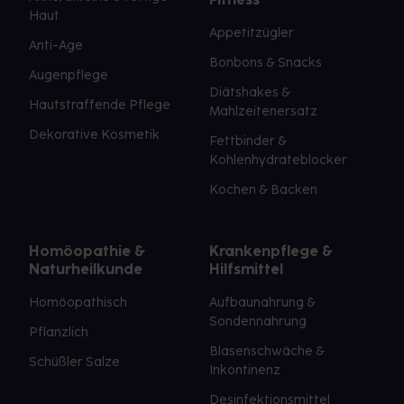
Haut
Appetitzügler
Anti-Age
Bonbons & Snacks
Augenpflege
Diätshakes &
Hautstraffende Pflege
Mahlzeitenersatz
Dekorative Kosmetik
Fettbinder &
Kohlenhydrateblocker
Kochen & Backen
Homöopathie &
Krankenpflege &
Naturheilkunde
Hilfsmittel
Homöopathisch
Aufbaunahrung &
Sondennahrung
Pflanzlich
Blasenschwäche &
Schüßler Salze
Inkontinenz
Desinfektionsmittel