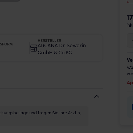
1
ink
HERSTELLER
GSFORM
ARCANA Dr. Sewerin
GmbH & Co.KG
Ve
Wä
vor
Ap
kungsbeilage und fragen Sie Ihre Ärztin,