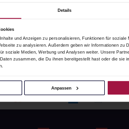
angaben und Details
Pflichtangaben und Details
6
€
17,66
€
Details
1, 3
1, 3
Cookies
nhalte und Anzeigen zu personalisieren, Funktionen für soziale
 Webseite zu analysieren. Außerdem geben wir Informationen zu
ür soziale Medien, Werbung und Analysen weiter. Unsere Partne
 Daten zusammen, die Du ihnen bereitgestellt hast oder die si
n.
Anpassen