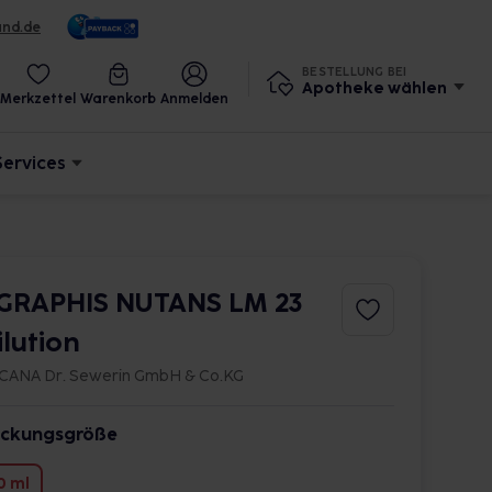
und.de
BESTELLUNG BEI
Apotheke wählen
Merkzettel
Warenkorb
Anmelden
Services
GRAPHIS NUTANS LM 23
ilution
CANA Dr. Sewerin GmbH & Co.KG
ckungsgröße
0 ml