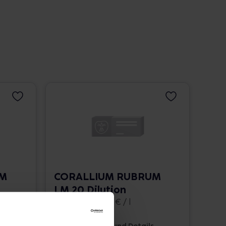
UM
CORALLIUM RUBRUM
LM 20 Dilution
10 ml • 1.662,00 € / l