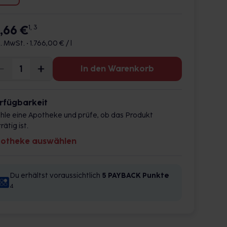
7,66 €
1, 3
l. MwSt. •
1.766,00 € / l
In den Warenkorb
rfügbarkeit
hle eine Apotheke und prüfe, ob das Produkt
rätig ist.
otheke auswählen
Du erhältst voraussichtlich
5 PAYBACK
Punkte
4