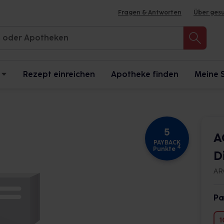
Fragen & Antworten
Über ges
Rezept einreichen
Apotheke finden
Meine 
5
A
PAYBACK
4
Punkte
D
AR
Pa
1