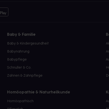
Baby & Familie
B
Baby & Kindergesundheit
A
Babynahrung
A
Babypflege
A
Schnuller & Co.
H
Zahnen & Zahnpflege
D
Homöopathie & Naturheilkunde
K
Homöopathisch
A