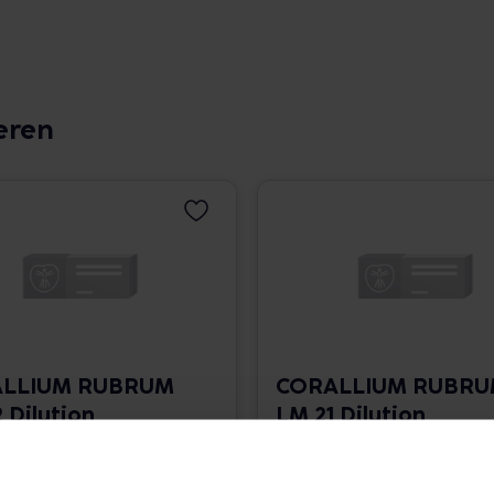
eren
LLIUM RUBRUM
CORALLIUM RUBR
 Dilution
LM 21 Dilution
 1.766,00 € / l
10 ml • 1.766,00 € / l