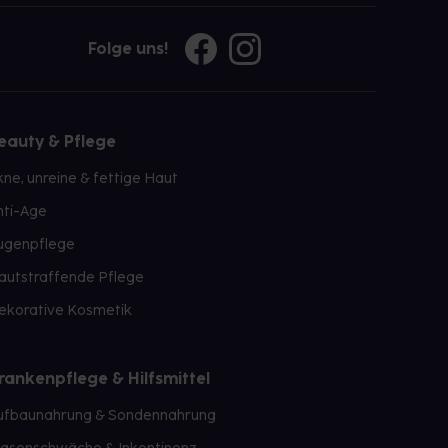
Folge uns!
eauty & Pflege
kne, unreine & fettige Haut
nti-Age
ugenpflege
autstraffende Pflege
ekorative Kosmetik
rankenpflege & Hilfsmittel
ufbaunahrung & Sondennahrung