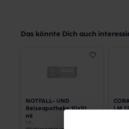
Das könnte Dich auch interessi
NOTFALL- UND
CORA
Reiseapotheke 10x10
LM 22
ml
10 ml •
1 P •