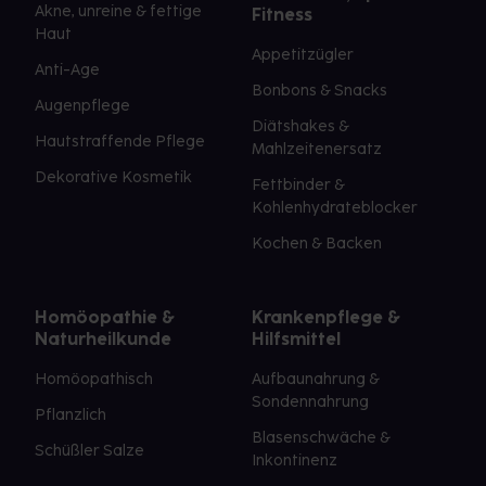
Akne, unreine & fettige
Fitness
Haut
Appetitzügler
Anti-Age
Bonbons & Snacks
Augenpflege
Diätshakes &
Hautstraffende Pflege
Mahlzeitenersatz
Dekorative Kosmetik
Fettbinder &
Kohlenhydrateblocker
Kochen & Backen
Homöopathie &
Krankenpflege &
Naturheilkunde
Hilfsmittel
Homöopathisch
Aufbaunahrung &
Sondennahrung
Pflanzlich
Blasenschwäche &
Schüßler Salze
Inkontinenz