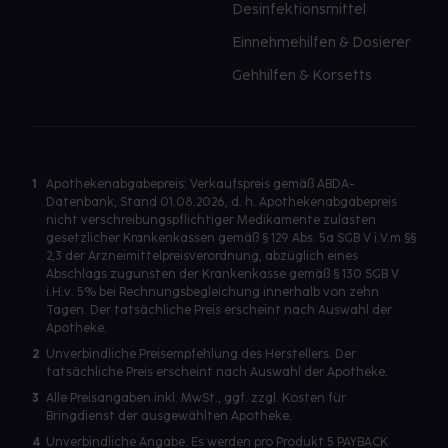
Desinfektionsmittel
Einnehmehilfen & Dosierer
Gehhilfen & Korsetts
1
Apothekenabgabepreis: Verkaufspreis gemäß ABDA-
Datenbank, Stand 01.08.2026, d. h. Apothekenabgabepreis
nicht verschreibungspflichtiger Medikamente zulasten
gesetzlicher Krankenkassen gemäß § 129 Abs. 5a SGB V i.V.m §§
2,3 der Arzneimittelpreisverordnung, abzüglich eines
Abschlags zugunsten der Krankenkasse gemäß § 130 SGB V
i.H.v. 5% bei Rechnungsbegleichung innerhalb von zehn
Tagen. Der tatsächliche Preis erscheint nach Auswahl der
Apotheke.
2
Unverbindliche Preisempfehlung des Herstellers. Der
tatsächliche Preis erscheint nach Auswahl der Apotheke.
3
Alle Preisangaben inkl. MwSt., ggf. zzgl. Kosten für
Bringdienst der ausgewählten Apotheke.
4
Unverbindliche Angabe. Es werden pro Produkt 5 PAYBACK