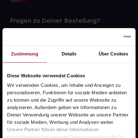
Fragen zu Deiner Bestellung?
Kontakt
FAQ
Zustimmung
Details
Über Cookies
Widerrufsformular
Diese Webseite verwendet Cookies
Wir verwenden Cookies, um Inhalte und Anzeigen zu
personalisieren, Funktionen für soziale Medien anbieten
gesund.de
zu können und die Zugriffe auf unsere Webseite zu
analysieren. Außerdem geben wir Informationen zu
Über uns
Deiner Verwendung unserer Webseite an unsere Partner
Karriere
für soziale Medien, Werbung und Analysen weiter.
Unsere Partner führen diese Informationen
Newsletter
möglicherweise mit weiteren Daten zusammen, die Du