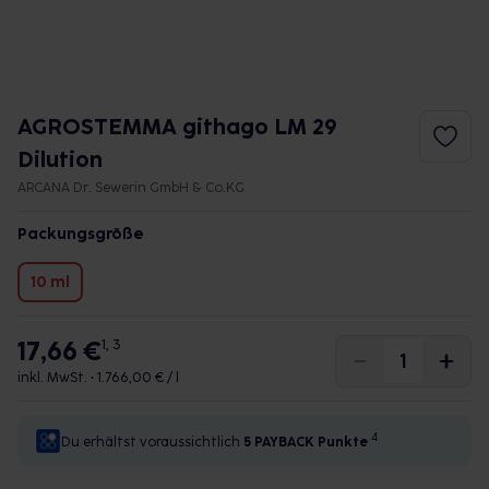
AGROSTEMMA githago LM 29
Dilution
ARCANA Dr. Sewerin GmbH & Co.KG
Packungsgröße
10 ml
17,66 €
1, 3
inkl. MwSt. •
1.766,00 € / l
4
Du erhältst voraussichtlich
5 PAYBACK
Punkte