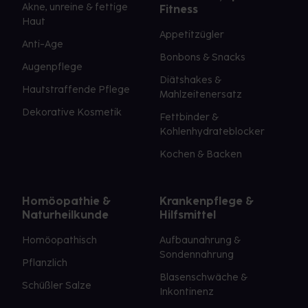
Akne, unreine & fettige
Fitness
Haut
Appetitzügler
Anti-Age
Bonbons & Snacks
Augenpflege
Diätshakes &
Hautstraffende Pflege
Mahlzeitenersatz
Dekorative Kosmetik
Fettbinder &
Kohlenhydrateblocker
Kochen & Backen
Homöopathie &
Krankenpflege &
Naturheilkunde
Hilfsmittel
Homöopathisch
Aufbaunahrung &
Sondennahrung
Pflanzlich
Blasenschwäche &
Schüßler Salze
Inkontinenz