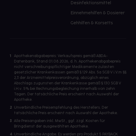
Desinfektionsmittel
Einnehmehilfen & Dosierer
Gehhilfen & Korsetts
1
Apothekenabgabepreis: Verkaufspreis gemäß ABDA-
Datenbank, Stand 01.08.2026, d. h. Apothekenabgabepreis
nicht verschreibungspflichtiger Medikamente zulasten
gesetzlicher Krankenkassen gemäß § 129 Abs. 5a SGB V i.V.m §§
2,3 der Arzneimittelpreisverordnung, abzüglich eines
Abschlags zugunsten der Krankenkasse gemäß § 130 SGB V
i.H.v. 5% bei Rechnungsbegleichung innerhalb von zehn
Tagen. Der tatsächliche Preis erscheint nach Auswahl der
Apotheke.
2
Unverbindliche Preisempfehlung des Herstellers. Der
tatsächliche Preis erscheint nach Auswahl der Apotheke.
3
Alle Preisangaben inkl. MwSt., ggf. zzgl. Kosten für
Bringdienst der ausgewählten Apotheke.
4
Unverbindliche Angabe. Es werden pro Produkt 5 PAYBACK