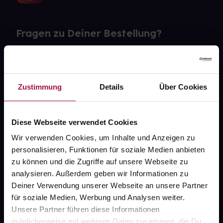
Fragen zu Deiner Bestellung?
Kontakt
FAQ
Zustimmung
Details
Über Cookies
Widerrufsformular
Diese Webseite verwendet Cookies
Wir verwenden Cookies, um Inhalte und Anzeigen zu
personalisieren, Funktionen für soziale Medien anbieten
gesund.de
zu können und die Zugriffe auf unsere Webseite zu
analysieren. Außerdem geben wir Informationen zu
Über uns
Deiner Verwendung unserer Webseite an unsere Partner
Karriere
für soziale Medien, Werbung und Analysen weiter.
Unsere Partner führen diese Informationen
Newsletter
möglicherweise mit weiteren Daten zusammen, die Du