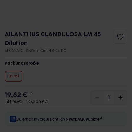
AILANTHUS GLANDULOSA LM 45
Dilution
ARCANA Dr. Sewerin GmbH & Co.KG
Packungsgröße
10 ml
19,62 €
1, 3
inkl. MwSt. •
1.962,00 € / l
4
Du erhältst voraussichtlich
5 PAYBACK
Punkte