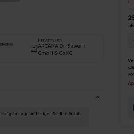
2
ink
HERSTELLER
GSFORM
ARCANA Dr. Sewerin
GmbH & Co.KG
Ve
Wä
vor
Ap
kungsbeilage und fragen Sie Ihre Ärztin,