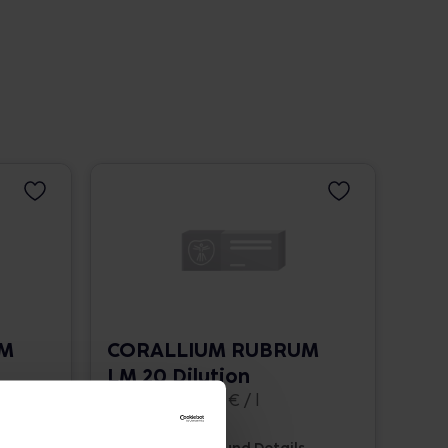
UM
CORALLIUM RUBRUM
LM 20 Dilution
10 ml • 1.662,00 € / l