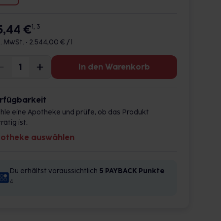
5,44 €
1, 3
l. MwSt. •
2.544,00 € / l
In den Warenkorb
rfügbarkeit
hle eine Apotheke und prüfe, ob das Produkt
rätig ist.
otheke auswählen
Du erhältst voraussichtlich
5 PAYBACK
Punkte
4