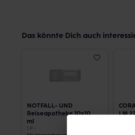
Das könnte Dich auch interessi
NOTFALL- UND
CORA
Reiseapotheke 10x10
LM 22
ml
10 ml •
1 P •