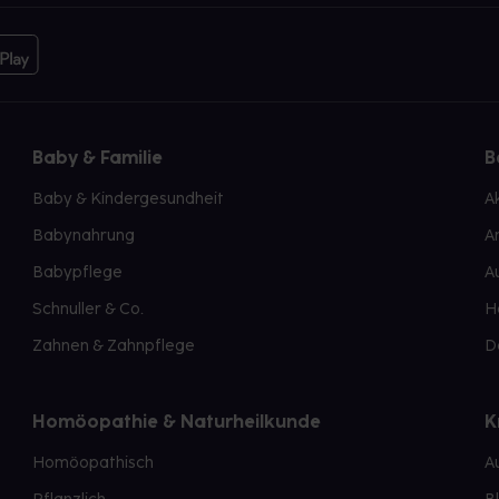
Baby & Familie
B
Baby & Kindergesundheit
A
Babynahrung
A
Babypflege
A
Schnuller & Co.
H
Zahnen & Zahnpflege
D
Homöopathie & Naturheilkunde
K
Homöopathisch
A