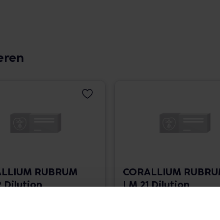
eren
LLIUM RUBRUM
CORALLIUM RUBR
 Dilution
LM 21 Dilution
 1.766,00 € / l
10 ml • 1.766,00 € / l