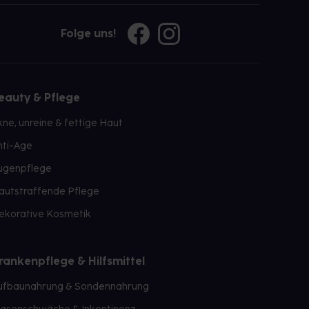
Folge uns!
eauty & Pflege
kne, unreine & fettige Haut
nti-Age
ugenpflege
autstraffende Pflege
ekorative Kosmetik
rankenpflege & Hilfsmittel
ufbaunahrung & Sondennahrung