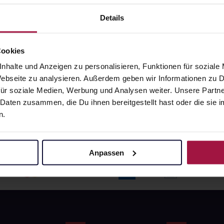
angaben und Details
Pflichtangaben und Details
6
€
17,66
€
Details
1, 3
1, 3
Cookies
nhalte und Anzeigen zu personalisieren, Funktionen für soziale
 Webseite zu analysieren. Außerdem geben wir Informationen zu
ür soziale Medien, Werbung und Analysen weiter. Unsere Partne
 Daten zusammen, die Du ihnen bereitgestellt hast oder die si
n.
Anpassen