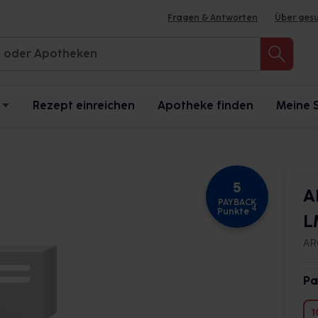
Fragen & Antworten
Über ges
Rezept einreichen
Apotheke finden
Meine 
5
A
PAYBACK
4
Punkte
L
AR
Pa
1