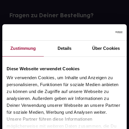
Fragen zu Deiner Bestellung?
Kontakt
FAQ
Zustimmung
Details
Über Cookies
Widerrufsformular
Diese Webseite verwendet Cookies
Wir verwenden Cookies, um Inhalte und Anzeigen zu
personalisieren, Funktionen für soziale Medien anbieten
gesund.de
zu können und die Zugriffe auf unsere Webseite zu
analysieren. Außerdem geben wir Informationen zu
Über uns
Deiner Verwendung unserer Webseite an unsere Partner
Karriere
für soziale Medien, Werbung und Analysen weiter.
Unsere Partner führen diese Informationen
Newsletter
möglicherweise mit weiteren Daten zusammen, die Du