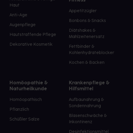
Haut
Appetitzügler
Anti-Age
Bonbons & Snacks
Augenpflege
Diätshakes &
Hautstraffende Pflege
Mahlzeitenersatz
Dekorative Kosmetik
Fettbinder &
Kohlenhydrateblocker
Kochen & Backen
Homöopathie &
Krankenpflege &
Naturheilkunde
Hilfsmittel
Homöopathisch
Aufbaunahrung &
Sondennahrung
Pflanzlich
Blasenschwäche &
Schüßler Salze
Inkontinenz
Desinfektionsmittel