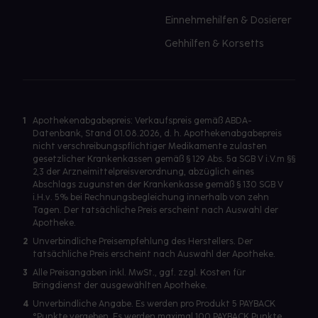
Einnehmehilfen & Dosierer
Gehhilfen & Korsetts
1
Apothekenabgabepreis: Verkaufspreis gemäß ABDA-
Datenbank, Stand 01.08.2026, d. h. Apothekenabgabepreis
nicht verschreibungspflichtiger Medikamente zulasten
gesetzlicher Krankenkassen gemäß § 129 Abs. 5a SGB V i.V.m §§
2,3 der Arzneimittelpreisverordnung, abzüglich eines
Abschlags zugunsten der Krankenkasse gemäß § 130 SGB V
i.H.v. 5% bei Rechnungsbegleichung innerhalb von zehn
Tagen. Der tatsächliche Preis erscheint nach Auswahl der
Apotheke.
2
Unverbindliche Preisempfehlung des Herstellers. Der
tatsächliche Preis erscheint nach Auswahl der Apotheke.
3
Alle Preisangaben inkl. MwSt., ggf. zzgl. Kosten für
Bringdienst der ausgewählten Apotheke.
4
Unverbindliche Angabe. Es werden pro Produkt 5 PAYBACK
°Punkte vergeben. Es werden maximal 100 PAYBACK Punkte