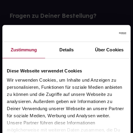
Fragen zu Deiner Bestellung?
Kontakt
FAQ
Zustimmung
Details
Über Cookies
Widerrufsformular
Diese Webseite verwendet Cookies
Wir verwenden Cookies, um Inhalte und Anzeigen zu
personalisieren, Funktionen für soziale Medien anbieten
gesund.de
zu können und die Zugriffe auf unsere Webseite zu
analysieren. Außerdem geben wir Informationen zu
Über uns
Deiner Verwendung unserer Webseite an unsere Partner
Karriere
für soziale Medien, Werbung und Analysen weiter.
Unsere Partner führen diese Informationen
Newsletter
möglicherweise mit weiteren Daten zusammen, die Du