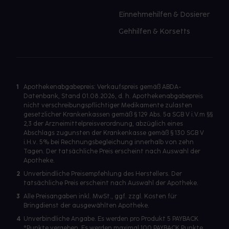
Einnehmehilfen & Dosierer
Gehhilfen & Korsetts
1
Apothekenabgabepreis: Verkaufspreis gemäß ABDA-
Datenbank, Stand 01.08.2026, d. h. Apothekenabgabepreis
nicht verschreibungspflichtiger Medikamente zulasten
gesetzlicher Krankenkassen gemäß § 129 Abs. 5a SGB V i.V.m §§
2,3 der Arzneimittelpreisverordnung, abzüglich eines
Abschlags zugunsten der Krankenkasse gemäß § 130 SGB V
i.H.v. 5% bei Rechnungsbegleichung innerhalb von zehn
Tagen. Der tatsächliche Preis erscheint nach Auswahl der
Apotheke.
2
Unverbindliche Preisempfehlung des Herstellers. Der
tatsächliche Preis erscheint nach Auswahl der Apotheke.
3
Alle Preisangaben inkl. MwSt., ggf. zzgl. Kosten für
Bringdienst der ausgewählten Apotheke.
4
Unverbindliche Angabe. Es werden pro Produkt 5 PAYBACK
°Punkte vergeben. Es werden maximal 100 PAYBACK Punkte