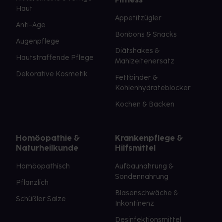
Haut
Appetitzügler
Anti-Age
Bonbons & Snacks
Augenpflege
Diätshakes &
Hautstraffende Pflege
Mahlzeitenersatz
Dekorative Kosmetik
Fettbinder &
Kohlenhydrateblocker
Kochen & Backen
Homöopathie &
Krankenpflege &
Naturheilkunde
Hilfsmittel
Homöopathisch
Aufbaunahrung &
Sondennahrung
Pflanzlich
Blasenschwäche &
Schüßler Salze
Inkontinenz
Desinfektionsmittel