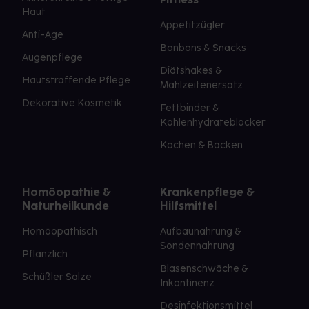
Haut
Appetitzügler
Anti-Age
Bonbons & Snacks
Augenpflege
Diätshakes &
Hautstraffende Pflege
Mahlzeitenersatz
Dekorative Kosmetik
Fettbinder &
Kohlenhydrateblocker
Kochen & Backen
Homöopathie &
Krankenpflege &
Naturheilkunde
Hilfsmittel
Homöopathisch
Aufbaunahrung &
Sondennahrung
Pflanzlich
Blasenschwäche &
Schüßler Salze
Inkontinenz
Desinfektionsmittel