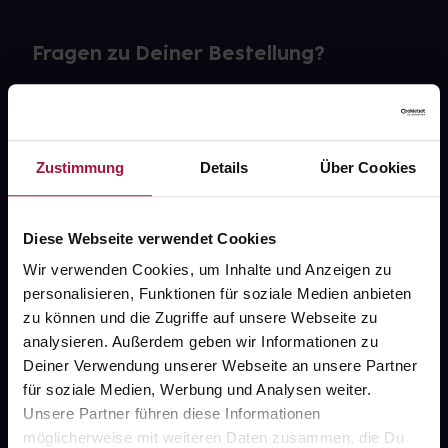
Fragen zu Deiner Bestellung?
Kontakt
FAQ
Zustimmung
Details
Über Cookies
Widerrufsformular
Diese Webseite verwendet Cookies
Wir verwenden Cookies, um Inhalte und Anzeigen zu
personalisieren, Funktionen für soziale Medien anbieten
gesund.de
zu können und die Zugriffe auf unsere Webseite zu
analysieren. Außerdem geben wir Informationen zu
Über uns
Deiner Verwendung unserer Webseite an unsere Partner
Karriere
für soziale Medien, Werbung und Analysen weiter.
Unsere Partner führen diese Informationen
Newsletter
möglicherweise mit weiteren Daten zusammen, die Du