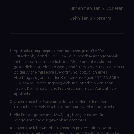
Einnehmehilfen & Dosierer
Gehhilfen & Korsetts
1
Apothekenabgabepreis: Verkaufspreis gemäß ABDA-
Datenbank, Stand 01.08.2026, d. h. Apothekenabgabepreis
nicht verschreibungspflichtiger Medikamente zulasten
gesetzlicher Krankenkassen gemäß § 129 Abs. 5a SGB V i.V.m §§
2,3 der Arzneimittelpreisverordnung, abzüglich eines
Abschlags zugunsten der Krankenkasse gemäß § 130 SGB V
i.H.v. 5% bei Rechnungsbegleichung innerhalb von zehn
Tagen. Der tatsächliche Preis erscheint nach Auswahl der
Apotheke.
2
Unverbindliche Preisempfehlung des Herstellers. Der
tatsächliche Preis erscheint nach Auswahl der Apotheke.
3
Alle Preisangaben inkl. MwSt., ggf. zzgl. Kosten für
Bringdienst der ausgewählten Apotheke.
4
Unverbindliche Angabe. Es werden pro Produkt 5 PAYBACK
°Punkte vergeben. Es werden maximal 100 PAYBACK Punkte