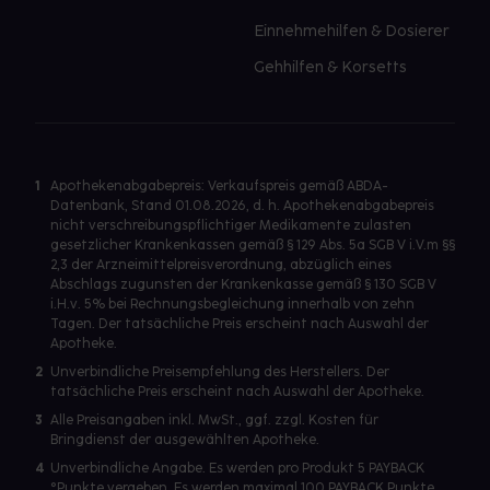
Einnehmehilfen & Dosierer
Gehhilfen & Korsetts
1
Apothekenabgabepreis: Verkaufspreis gemäß ABDA-
Datenbank, Stand 01.08.2026, d. h. Apothekenabgabepreis
nicht verschreibungspflichtiger Medikamente zulasten
gesetzlicher Krankenkassen gemäß § 129 Abs. 5a SGB V i.V.m §§
2,3 der Arzneimittelpreisverordnung, abzüglich eines
Abschlags zugunsten der Krankenkasse gemäß § 130 SGB V
i.H.v. 5% bei Rechnungsbegleichung innerhalb von zehn
Tagen. Der tatsächliche Preis erscheint nach Auswahl der
Apotheke.
2
Unverbindliche Preisempfehlung des Herstellers. Der
tatsächliche Preis erscheint nach Auswahl der Apotheke.
3
Alle Preisangaben inkl. MwSt., ggf. zzgl. Kosten für
Bringdienst der ausgewählten Apotheke.
4
Unverbindliche Angabe. Es werden pro Produkt 5 PAYBACK
°Punkte vergeben. Es werden maximal 100 PAYBACK Punkte