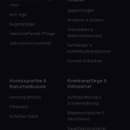
Haut
Appetitzügler
Anti-Age
Bonbons & Snacks
Augenpflege
Diätshakes &
Hautstraffende Pflege
Mahlzeitenersatz
Dekorative Kosmetik
Fettbinder &
Kohlenhydrateblocker
Kochen & Backen
Homöopathie &
Krankenpflege &
Naturheilkunde
Hilfsmittel
Homöopathisch
Aufbaunahrung &
Sondennahrung
Pflanzlich
Blasenschwäche &
Schüßler Salze
Inkontinenz
Desinfektionsmittel