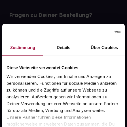
Fragen zu Deiner Bestellung?
Kontakt
FAQ
Zustimmung
Details
Über Cookies
Widerrufsformular
Diese Webseite verwendet Cookies
Wir verwenden Cookies, um Inhalte und Anzeigen zu
personalisieren, Funktionen für soziale Medien anbieten
gesund.de
zu können und die Zugriffe auf unsere Webseite zu
analysieren. Außerdem geben wir Informationen zu
Über uns
Deiner Verwendung unserer Webseite an unsere Partner
Karriere
für soziale Medien, Werbung und Analysen weiter.
Unsere Partner führen diese Informationen
Newsletter
möglicherweise mit weiteren Daten zusammen, die Du