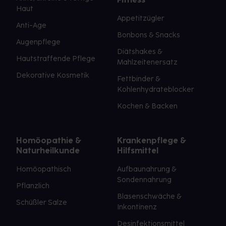
Haut
Appetitzügler
Anti-Age
Bonbons & Snacks
Augenpflege
Diätshakes &
Hautstraffende Pflege
Mahlzeitenersatz
Dekorative Kosmetik
Fettbinder &
Kohlenhydrateblocker
Kochen & Backen
Homöopathie &
Krankenpflege &
Naturheilkunde
Hilfsmittel
Homöopathisch
Aufbaunahrung &
Sondennahrung
Pflanzlich
Blasenschwäche &
Schüßler Salze
Inkontinenz
Desinfektionsmittel