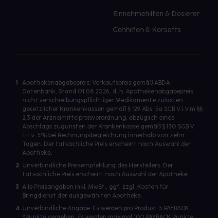
Einnehmehilfen & Dosierer
Gehhilfen & Korsetts
1
Apothekenabgabepreis: Verkaufspreis gemäß ABDA-
Datenbank, Stand 01.08.2026, d. h. Apothekenabgabepreis
nicht verschreibungspflichtiger Medikamente zulasten
gesetzlicher Krankenkassen gemäß § 129 Abs. 5a SGB V i.V.m §§
2,3 der Arzneimittelpreisverordnung, abzüglich eines
Abschlags zugunsten der Krankenkasse gemäß § 130 SGB V
i.H.v. 5% bei Rechnungsbegleichung innerhalb von zehn
Tagen. Der tatsächliche Preis erscheint nach Auswahl der
Apotheke.
2
Unverbindliche Preisempfehlung des Herstellers. Der
tatsächliche Preis erscheint nach Auswahl der Apotheke.
3
Alle Preisangaben inkl. MwSt., ggf. zzgl. Kosten für
Bringdienst der ausgewählten Apotheke.
4
Unverbindliche Angabe. Es werden pro Produkt 5 PAYBACK
°Punkte vergeben. Es werden maximal 100 PAYBACK Punkte