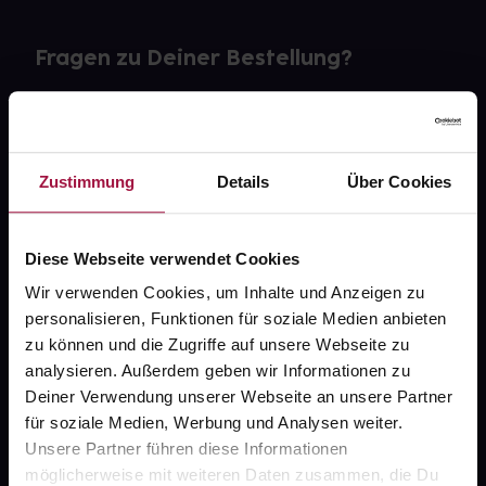
Fragen zu Deiner Bestellung?
Kontakt
FAQ
Zustimmung
Details
Über Cookies
Widerrufsformular
Diese Webseite verwendet Cookies
Wir verwenden Cookies, um Inhalte und Anzeigen zu
personalisieren, Funktionen für soziale Medien anbieten
gesund.de
zu können und die Zugriffe auf unsere Webseite zu
analysieren. Außerdem geben wir Informationen zu
Über uns
Deiner Verwendung unserer Webseite an unsere Partner
Karriere
für soziale Medien, Werbung und Analysen weiter.
Unsere Partner führen diese Informationen
Newsletter
möglicherweise mit weiteren Daten zusammen, die Du