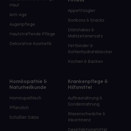
Haut
Appetitzügler
Anti-Age
Bonbons & Snacks
Augenpflege
Diätshakes &
Hautstraffende Pflege
Mahlzeitenersatz
Dekorative Kosmetik
Fettbinder &
Kohlenhydrateblocker
Kochen & Backen
Homöopathie &
Krankenpflege &
Naturheilkunde
Hilfsmittel
Homöopathisch
Aufbaunahrung &
Sondennahrung
Pflanzlich
Blasenschwäche &
Schüßler Salze
Inkontinenz
Desinfektionsmittel