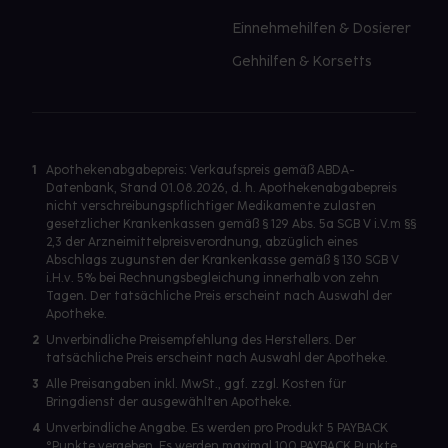
Einnehmehilfen & Dosierer
Gehhilfen & Korsetts
1
Apothekenabgabepreis: Verkaufspreis gemäß ABDA-
Datenbank, Stand 01.08.2026, d. h. Apothekenabgabepreis
nicht verschreibungspflichtiger Medikamente zulasten
gesetzlicher Krankenkassen gemäß § 129 Abs. 5a SGB V i.V.m §§
2,3 der Arzneimittelpreisverordnung, abzüglich eines
Abschlags zugunsten der Krankenkasse gemäß § 130 SGB V
i.H.v. 5% bei Rechnungsbegleichung innerhalb von zehn
Tagen. Der tatsächliche Preis erscheint nach Auswahl der
Apotheke.
2
Unverbindliche Preisempfehlung des Herstellers. Der
tatsächliche Preis erscheint nach Auswahl der Apotheke.
3
Alle Preisangaben inkl. MwSt., ggf. zzgl. Kosten für
Bringdienst der ausgewählten Apotheke.
4
Unverbindliche Angabe. Es werden pro Produkt 5 PAYBACK
°Punkte vergeben. Es werden maximal 100 PAYBACK Punkte