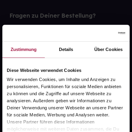
Fragen zu Deiner Bestellung?
Kontakt
FAQ
Zustimmung
Details
Über Cookies
Widerrufsformular
Diese Webseite verwendet Cookies
Wir verwenden Cookies, um Inhalte und Anzeigen zu
personalisieren, Funktionen für soziale Medien anbieten
gesund.de
zu können und die Zugriffe auf unsere Webseite zu
analysieren. Außerdem geben wir Informationen zu
Über uns
Deiner Verwendung unserer Webseite an unsere Partner
Karriere
für soziale Medien, Werbung und Analysen weiter.
Unsere Partner führen diese Informationen
Newsletter
möglicherweise mit weiteren Daten zusammen, die Du