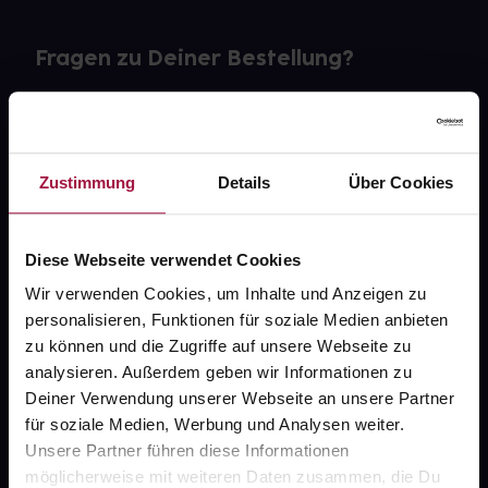
Fragen zu Deiner Bestellung?
Kontakt
FAQ
Zustimmung
Details
Über Cookies
Widerrufsformular
Diese Webseite verwendet Cookies
Wir verwenden Cookies, um Inhalte und Anzeigen zu
personalisieren, Funktionen für soziale Medien anbieten
gesund.de
zu können und die Zugriffe auf unsere Webseite zu
analysieren. Außerdem geben wir Informationen zu
Über uns
Deiner Verwendung unserer Webseite an unsere Partner
Karriere
für soziale Medien, Werbung und Analysen weiter.
Unsere Partner führen diese Informationen
Newsletter
möglicherweise mit weiteren Daten zusammen, die Du