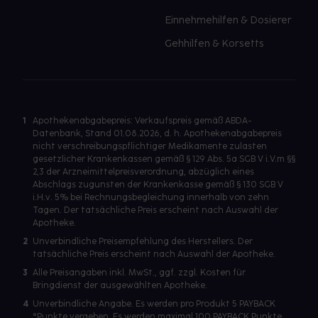
Einnehmehilfen & Dosierer
Gehhilfen & Korsetts
1
Apothekenabgabepreis: Verkaufspreis gemäß ABDA-
Datenbank, Stand 01.08.2026, d. h. Apothekenabgabepreis
nicht verschreibungspflichtiger Medikamente zulasten
gesetzlicher Krankenkassen gemäß § 129 Abs. 5a SGB V i.V.m §§
2,3 der Arzneimittelpreisverordnung, abzüglich eines
Abschlags zugunsten der Krankenkasse gemäß § 130 SGB V
i.H.v. 5% bei Rechnungsbegleichung innerhalb von zehn
Tagen. Der tatsächliche Preis erscheint nach Auswahl der
Apotheke.
2
Unverbindliche Preisempfehlung des Herstellers. Der
tatsächliche Preis erscheint nach Auswahl der Apotheke.
3
Alle Preisangaben inkl. MwSt., ggf. zzgl. Kosten für
Bringdienst der ausgewählten Apotheke.
4
Unverbindliche Angabe. Es werden pro Produkt 5 PAYBACK
°Punkte vergeben. Es werden maximal 100 PAYBACK Punkte