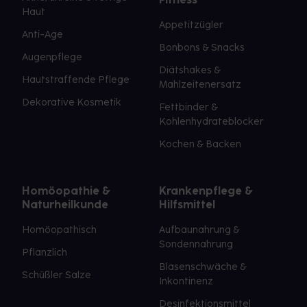
Haut
Appetitzügler
Anti-Age
Bonbons & Snacks
Augenpflege
Diätshakes &
Hautstraffende Pflege
Mahlzeitenersatz
Dekorative Kosmetik
Fettbinder &
Kohlenhydrateblocker
Kochen & Backen
Homöopathie &
Krankenpflege &
Naturheilkunde
Hilfsmittel
Homöopathisch
Aufbaunahrung &
Sondennahrung
Pflanzlich
Blasenschwäche &
Schüßler Salze
Inkontinenz
Desinfektionsmittel