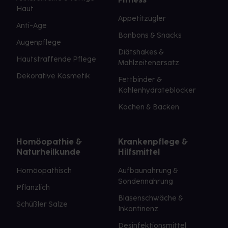
Haut
Appetitzügler
Anti-Age
Bonbons & Snacks
Augenpflege
Diätshakes &
Hautstraffende Pflege
Mahlzeitenersatz
Dekorative Kosmetik
Fettbinder &
Kohlenhydrateblocker
Kochen & Backen
Homöopathie &
Krankenpflege &
Naturheilkunde
Hilfsmittel
Homöopathisch
Aufbaunahrung &
Sondennahrung
Pflanzlich
Blasenschwäche &
Schüßler Salze
Inkontinenz
Desinfektionsmittel