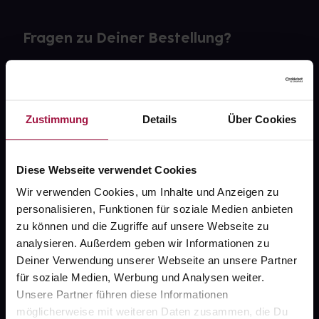
Fragen zu Deiner Bestellung?
Kontakt
FAQ
Zustimmung
Details
Über Cookies
Widerrufsformular
Diese Webseite verwendet Cookies
Wir verwenden Cookies, um Inhalte und Anzeigen zu
personalisieren, Funktionen für soziale Medien anbieten
gesund.de
zu können und die Zugriffe auf unsere Webseite zu
analysieren. Außerdem geben wir Informationen zu
Über uns
Deiner Verwendung unserer Webseite an unsere Partner
Karriere
für soziale Medien, Werbung und Analysen weiter.
Unsere Partner führen diese Informationen
Newsletter
möglicherweise mit weiteren Daten zusammen, die Du