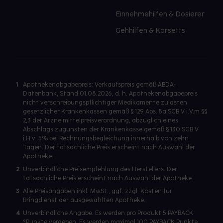
Einnehmehilfen & Dosierer
Gehhilfen & Korsetts
1
Apothekenabgabepreis: Verkaufspreis gemäß ABDA-
Datenbank, Stand 01.08.2026, d. h. Apothekenabgabepreis
nicht verschreibungspflichtiger Medikamente zulasten
gesetzlicher Krankenkassen gemäß § 129 Abs. 5a SGB V i.V.m §§
2,3 der Arzneimittelpreisverordnung, abzüglich eines
Abschlags zugunsten der Krankenkasse gemäß § 130 SGB V
i.H.v. 5% bei Rechnungsbegleichung innerhalb von zehn
Tagen. Der tatsächliche Preis erscheint nach Auswahl der
Apotheke.
2
Unverbindliche Preisempfehlung des Herstellers. Der
tatsächliche Preis erscheint nach Auswahl der Apotheke.
3
Alle Preisangaben inkl. MwSt., ggf. zzgl. Kosten für
Bringdienst der ausgewählten Apotheke.
4
Unverbindliche Angabe. Es werden pro Produkt 5 PAYBACK
°Punkte vergeben. Es werden maximal 100 PAYBACK Punkte