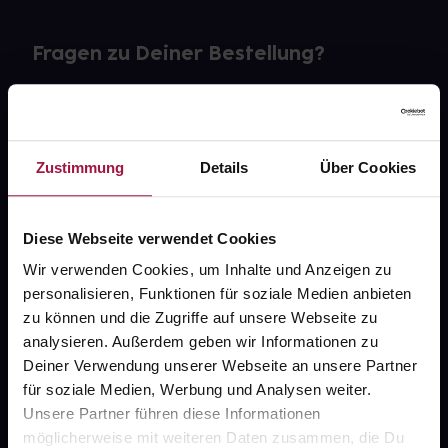
Fragen zu Deiner Bestellung?
Kontakt
FAQ
Zustimmung
Details
Über Cookies
Widerrufsformular
Diese Webseite verwendet Cookies
Wir verwenden Cookies, um Inhalte und Anzeigen zu
personalisieren, Funktionen für soziale Medien anbieten
gesund.de
zu können und die Zugriffe auf unsere Webseite zu
analysieren. Außerdem geben wir Informationen zu
Über uns
Deiner Verwendung unserer Webseite an unsere Partner
Karriere
für soziale Medien, Werbung und Analysen weiter.
Unsere Partner führen diese Informationen
Newsletter
möglicherweise mit weiteren Daten zusammen, die Du