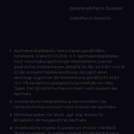
Einnehmehilfen & Dosierer
Gehhilfen & Korsetts
1
Apothekenabgabepreis: Verkaufspreis gemäß ABDA-
Datenbank, Stand 01.08.2026, d. h. Apothekenabgabepreis
nicht verschreibungspflichtiger Medikamente zulasten
gesetzlicher Krankenkassen gemäß § 129 Abs. 5a SGB V i.V.m §§
2,3 der Arzneimittelpreisverordnung, abzüglich eines
Abschlags zugunsten der Krankenkasse gemäß § 130 SGB V
i.H.v. 5% bei Rechnungsbegleichung innerhalb von zehn
Tagen. Der tatsächliche Preis erscheint nach Auswahl der
Apotheke.
2
Unverbindliche Preisempfehlung des Herstellers. Der
tatsächliche Preis erscheint nach Auswahl der Apotheke.
3
Alle Preisangaben inkl. MwSt., ggf. zzgl. Kosten für
Bringdienst der ausgewählten Apotheke.
4
Unverbindliche Angabe. Es werden pro Produkt 5 PAYBACK
°Punkte vergeben. Es werden maximal 100 PAYBACK Punkte