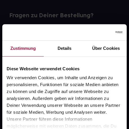
Fragen zu Deiner Bestellung?
Kontakt
FAQ
Zustimmung
Details
Über Cookies
Widerrufsformular
Diese Webseite verwendet Cookies
Wir verwenden Cookies, um Inhalte und Anzeigen zu
personalisieren, Funktionen für soziale Medien anbieten
gesund.de
zu können und die Zugriffe auf unsere Webseite zu
analysieren. Außerdem geben wir Informationen zu
Über uns
Deiner Verwendung unserer Webseite an unsere Partner
Karriere
für soziale Medien, Werbung und Analysen weiter.
Unsere Partner führen diese Informationen
Newsletter
möglicherweise mit weiteren Daten zusammen, die Du