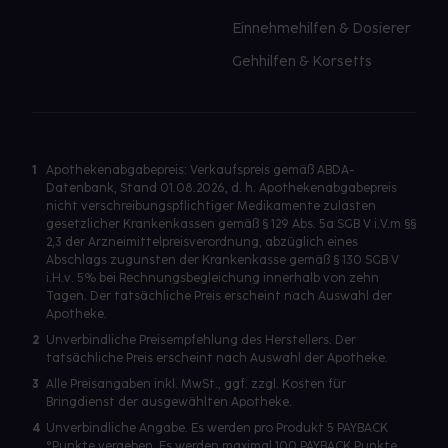
Einnehmehilfen & Dosierer
Gehhilfen & Korsetts
1
Apothekenabgabepreis: Verkaufspreis gemäß ABDA-
Datenbank, Stand 01.08.2026, d. h. Apothekenabgabepreis
nicht verschreibungspflichtiger Medikamente zulasten
gesetzlicher Krankenkassen gemäß § 129 Abs. 5a SGB V i.V.m §§
2,3 der Arzneimittelpreisverordnung, abzüglich eines
Abschlags zugunsten der Krankenkasse gemäß § 130 SGB V
i.H.v. 5% bei Rechnungsbegleichung innerhalb von zehn
Tagen. Der tatsächliche Preis erscheint nach Auswahl der
Apotheke.
2
Unverbindliche Preisempfehlung des Herstellers. Der
tatsächliche Preis erscheint nach Auswahl der Apotheke.
3
Alle Preisangaben inkl. MwSt., ggf. zzgl. Kosten für
Bringdienst der ausgewählten Apotheke.
4
Unverbindliche Angabe. Es werden pro Produkt 5 PAYBACK
°Punkte vergeben. Es werden maximal 100 PAYBACK Punkte