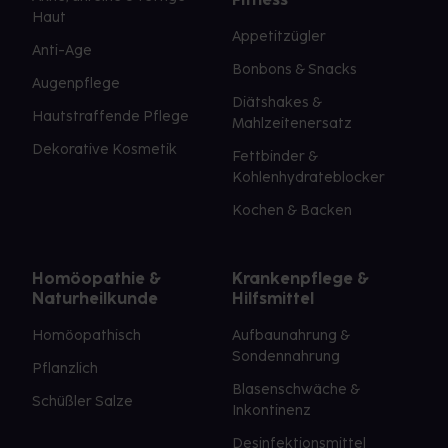
Haut
Appetitzügler
Anti-Age
Bonbons & Snacks
Augenpflege
Diätshakes &
Hautstraffende Pflege
Mahlzeitenersatz
Dekorative Kosmetik
Fettbinder &
Kohlenhydrateblocker
Kochen & Backen
Homöopathie &
Krankenpflege &
Naturheilkunde
Hilfsmittel
Homöopathisch
Aufbaunahrung &
Sondennahrung
Pflanzlich
Blasenschwäche &
Schüßler Salze
Inkontinenz
Desinfektionsmittel