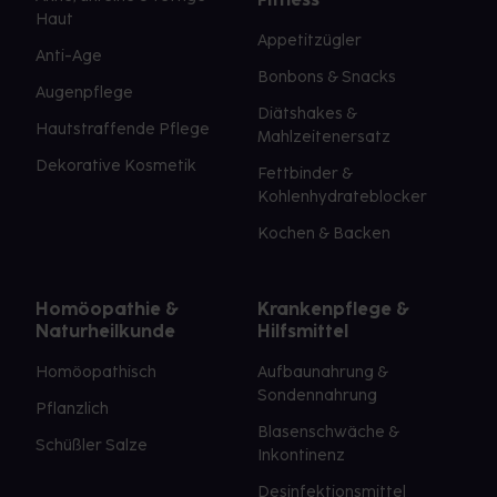
Haut
Appetitzügler
Anti-Age
Bonbons & Snacks
Augenpflege
Diätshakes &
Hautstraffende Pflege
Mahlzeitenersatz
Dekorative Kosmetik
Fettbinder &
Kohlenhydrateblocker
Kochen & Backen
Homöopathie &
Krankenpflege &
Naturheilkunde
Hilfsmittel
Homöopathisch
Aufbaunahrung &
Sondennahrung
Pflanzlich
Blasenschwäche &
Schüßler Salze
Inkontinenz
Desinfektionsmittel