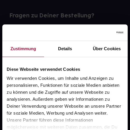
Fragen zu Deiner Bestellung?
Kontakt
FAQ
Zustimmung
Details
Über Cookies
Widerrufsformular
Diese Webseite verwendet Cookies
Wir verwenden Cookies, um Inhalte und Anzeigen zu
personalisieren, Funktionen für soziale Medien anbieten
gesund.de
zu können und die Zugriffe auf unsere Webseite zu
analysieren. Außerdem geben wir Informationen zu
Über uns
Deiner Verwendung unserer Webseite an unsere Partner
Karriere
für soziale Medien, Werbung und Analysen weiter.
Unsere Partner führen diese Informationen
Newsletter
möglicherweise mit weiteren Daten zusammen, die Du