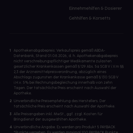
Einnehmehilfen & Dosierer
Gehhilfen & Korsetts
1
Apothekenabgabepreis: Verkaufspreis gemäß ABDA-
Datenbank, Stand 01.08.2026, d. h. Apothekenabgabepreis
nicht verschreibungspflichtiger Medikamente zulasten
gesetzlicher Krankenkassen gemäß § 129 Abs. 5a SGB V i.V.m §§
2,3 der Arzneimittelpreisverordnung, abzüglich eines
Abschlags zugunsten der Krankenkasse gemäß § 130 SGB V
i.H.v. 5% bei Rechnungsbegleichung innerhalb von zehn
Tagen. Der tatsächliche Preis erscheint nach Auswahl der
Apotheke.
2
Unverbindliche Preisempfehlung des Herstellers. Der
tatsächliche Preis erscheint nach Auswahl der Apotheke.
3
Alle Preisangaben inkl. MwSt., ggf. zzgl. Kosten für
Bringdienst der ausgewählten Apotheke.
4
Unverbindliche Angabe. Es werden pro Produkt 5 PAYBACK
°Punkte vergeben. Es werden maximal 100 PAYBACK Punkte