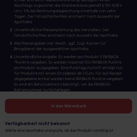
2,3 der Arzneimittelpreisverordnung, abzüglich eines
Abschlags zugunsten der Krankenkasse gemäß § 130 SGB V
i.H.v. 5% bei Rechnungsbegleichung innerhalb von zehn
Tagen. Der tatsächliche Preis erscheint nach Auswahl der
Apotheke.
2
Unverbindliche Preisempfehlung des Herstellers. Der
tatsächliche Preis erscheint nach Auswahl der Apotheke.
3
Alle Preisangaben inkl. MwSt., ggf. zzgl. Kosten für
Bringdienst der ausgewählten Apotheke.
4
Unverbindliche Angabe. Es werden pro Produkt 5 PAYBACK
°Punkte vergeben. Es werden maximal 100 PAYBACK Punkte
pro Produkt ausgegeben. Eine Punktegutschrift erfolgt nur
für Produkte mit einem Einzelpreis ab 2 Euro. Für auf Rezept
abgegebene Artikel werden keine PAYBACK Punkte vergeben.
Es wird ein Benutzerkonto benötigt, um die PAYBACK-
Kartennummer zu hinterlegen.
In den Warenkorb
Betreiber des Portals und verantwortlich: gesund.de GmbH &
Co. KG, HRA 113699, Amtsgericht München
Verfügbarkeit nicht bekannt
© 2026 gesund.de GmbH & Co. KG
Wähle eine Apotheke und prüfe, ob das Produkt vorrätig ist.