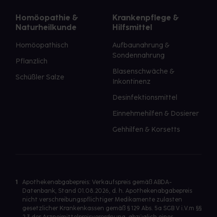
Homöopathie &
Krankenpflege &
Naturheilkunde
Hilfsmittel
Homöopathisch
Aufbaunahrung &
Sondennahrung
Pflanzlich
Blasenschwäche &
Schüßler Salze
Inkontinenz
Desinfektionsmittel
Einnehmehilfen & Dosierer
Gehhilfen & Korsetts
1
Apothekenabgabepreis: Verkaufspreis gemäß ABDA-
Datenbank, Stand 01.08.2026, d. h. Apothekenabgabepreis
nicht verschreibungspflichtiger Medikamente zulasten
gesetzlicher Krankenkassen gemäß § 129 Abs. 5a SGB V i.V.m §§