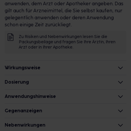
anwenden, dem Arzt oder Apotheker angeben. Das
gilt auch für Arzneimittel, die Sie selbst kaufen, nur
gelegentlich anwenden oder deren Anwendung
schon einige Zeit zurückliegt.
Zu Risiken und Nebenwirkungen lesen Sie die
Packungsbeilage und fragen Sie Ihre Ärztin, Ihren
Arzt oder in Ihrer Apotheke.
Wirkungsweise
Wie wirkt der Inhaltsstoff des Arzneimittels?
Dosierung
Der Wirkstoff schützt die Nerven der Arme und vor
Erwachsene
Anwendungshinweise
allem Beine vor den schädigenden Einflüssen der
Einzel-/Gesamtdosis: 1 Tablette/1-mal täglich
Zuckerkrankheit (Diabetes). Dafür kommen zwei
Zeitpunkt: vor der ersten Mahlzeit (ca. 30 Minuten)
Die Gesamtdosis sollte nicht ohne Rücksprache mit
Gegenanzeigen
Mechanismen zum Tragen: Zum einen sorgt der
einem Arzt oder Apotheker überschritten werden.
Stoff dafür, dass die Blutversorgung der Nerven
Was spricht gegen eine Anwendung?
Nebenwirkungen
nicht von Abbauprodukten, die bei einem zu hohen
Art der Anwendung?