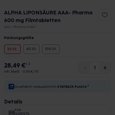
ALPHA LIPONSÄURE AAA- Pharma
600 mg Filmtabletten
AAA - Pharma GmbH
Packungsgröße
60 St.
100 St.
30 St.
28,49 €
1, 3
inkl. MwSt. •
0,95 € / St.
4
Du erhältst voraussichtlich
5 PAYBACK
Punkte
Details
PZN
12415976