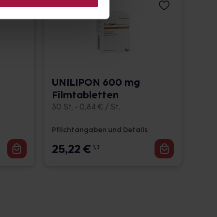
UNILIPON 600 mg
Filmtabletten
30 St. • 0,84 € / St.
Pflichtangaben und Details
25,22
€
1, 3