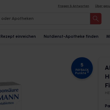
Fragen & Antworten
Über ges
Rezept einreichen
Notdienst-Apotheke finden
M
5
A
PAYBACK
4
Punkte
H
F
HE
Pa