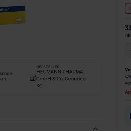
3
33
ink
HERSTELLER
Ve
HEUMANN PHARMA
GSFORM
Wä
ten
GmbH & Co. Generica
vor
KG
Ap