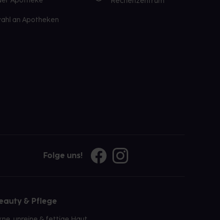
 der Apotheke
Rechenzentrum
ahl an Apotheken
Folge uns!
eauty & Pflege
kne, unreine & fettige Haut