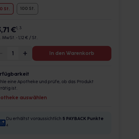
100 St.
0 St.
,71 €
1, 3
l. MwSt. •
1,12 € / St.
In den Warenkorb
rfügbarkeit
hle eine Apotheke und prüfe, ob das Produkt
rätig ist.
otheke auswählen
Du erhältst voraussichtlich
5 PAYBACK
Punkte
4