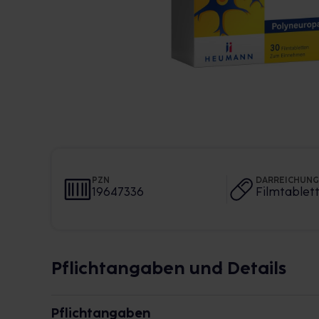
PZN
DARREICHUN
19647336
Filmtablet
Pflichtangaben und Details
Pflichtangaben