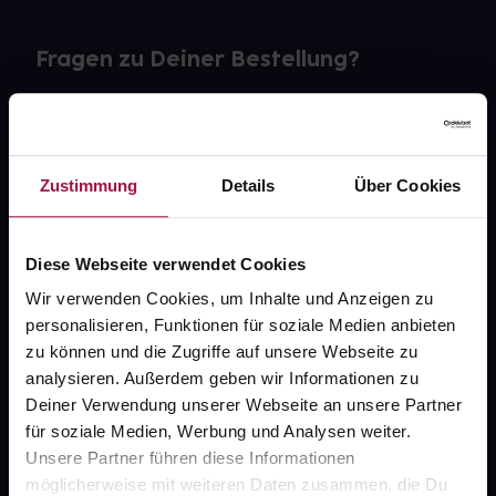
Fragen zu Deiner Bestellung?
Kontakt
FAQ
Zustimmung
Details
Über Cookies
Widerrufsformular
Diese Webseite verwendet Cookies
Wir verwenden Cookies, um Inhalte und Anzeigen zu
personalisieren, Funktionen für soziale Medien anbieten
gesund.de
zu können und die Zugriffe auf unsere Webseite zu
analysieren. Außerdem geben wir Informationen zu
Über uns
Deiner Verwendung unserer Webseite an unsere Partner
Karriere
für soziale Medien, Werbung und Analysen weiter.
Unsere Partner führen diese Informationen
Newsletter
möglicherweise mit weiteren Daten zusammen, die Du