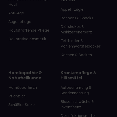
Haut
Appetitzügler
Anti-Age
Bonbons & Snacks
Augenpflege
Diätshakes &
Hautstraffende Pflege
Mahlzeitenersatz
Dekorative Kosmetik
Fettbinder &
Kohlenhydrateblocker
Kochen & Backen
Homöopathie &
Krankenpflege &
Naturheilkunde
Hilfsmittel
Homöopathisch
Aufbaunahrung &
Sondennahrung
Pflanzlich
Blasenschwäche &
Schüßler Salze
Inkontinenz
Desinfektionsmittel