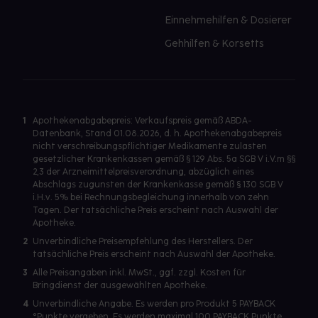
Einnehmehilfen & Dosierer
Gehhilfen & Korsetts
1
Apothekenabgabepreis: Verkaufspreis gemäß ABDA-
Datenbank, Stand 01.08.2026, d. h. Apothekenabgabepreis
nicht verschreibungspflichtiger Medikamente zulasten
gesetzlicher Krankenkassen gemäß § 129 Abs. 5a SGB V i.V.m §§
2,3 der Arzneimittelpreisverordnung, abzüglich eines
Abschlags zugunsten der Krankenkasse gemäß § 130 SGB V
i.H.v. 5% bei Rechnungsbegleichung innerhalb von zehn
Tagen. Der tatsächliche Preis erscheint nach Auswahl der
Apotheke.
2
Unverbindliche Preisempfehlung des Herstellers. Der
tatsächliche Preis erscheint nach Auswahl der Apotheke.
3
Alle Preisangaben inkl. MwSt., ggf. zzgl. Kosten für
Bringdienst der ausgewählten Apotheke.
4
Unverbindliche Angabe. Es werden pro Produkt 5 PAYBACK
°Punkte vergeben. Es werden maximal 100 PAYBACK Punkte