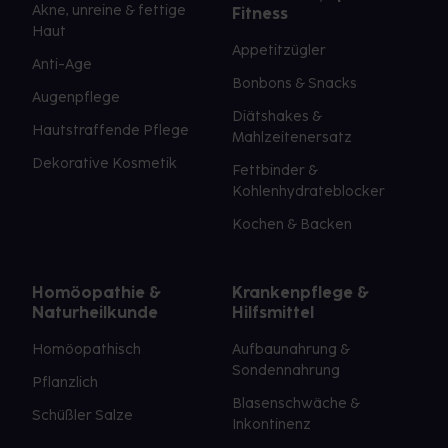
Akne, unreine & fettige
Fitness
Haut
Appetitzügler
Anti-Age
Bonbons & Snacks
Augenpflege
Diätshakes &
Hautstraffende Pflege
Mahlzeitenersatz
Dekorative Kosmetik
Fettbinder &
Kohlenhydrateblocker
Kochen & Backen
Homöopathie &
Krankenpflege &
Naturheilkunde
Hilfsmittel
Homöopathisch
Aufbaunahrung &
Sondennahrung
Pflanzlich
Blasenschwäche &
Schüßler Salze
Inkontinenz