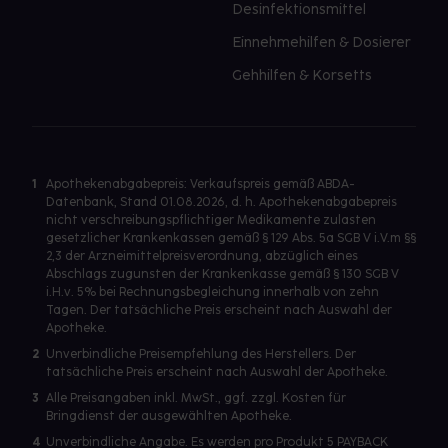
Desinfektionsmittel
Einnehmehilfen & Dosierer
Gehhilfen & Korsetts
1
Apothekenabgabepreis: Verkaufspreis gemäß ABDA-
Datenbank, Stand 01.08.2026, d. h. Apothekenabgabepreis
nicht verschreibungspflichtiger Medikamente zulasten
gesetzlicher Krankenkassen gemäß § 129 Abs. 5a SGB V i.V.m §§
2,3 der Arzneimittelpreisverordnung, abzüglich eines
Abschlags zugunsten der Krankenkasse gemäß § 130 SGB V
i.H.v. 5% bei Rechnungsbegleichung innerhalb von zehn
Tagen. Der tatsächliche Preis erscheint nach Auswahl der
Apotheke.
2
Unverbindliche Preisempfehlung des Herstellers. Der
tatsächliche Preis erscheint nach Auswahl der Apotheke.
3
Alle Preisangaben inkl. MwSt., ggf. zzgl. Kosten für
Bringdienst der ausgewählten Apotheke.
4
Unverbindliche Angabe. Es werden pro Produkt 5 PAYBACK