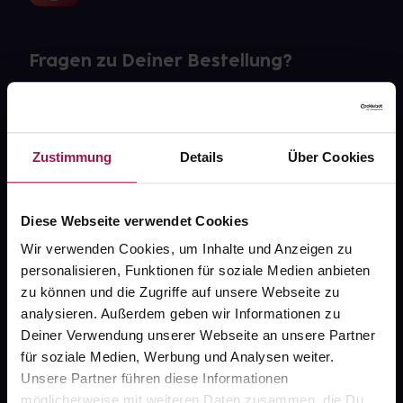
Fragen zu Deiner Bestellung?
Kontakt
FAQ
Zustimmung
Details
Über Cookies
Widerrufsformular
Diese Webseite verwendet Cookies
Wir verwenden Cookies, um Inhalte und Anzeigen zu
personalisieren, Funktionen für soziale Medien anbieten
gesund.de
zu können und die Zugriffe auf unsere Webseite zu
analysieren. Außerdem geben wir Informationen zu
Über uns
Deiner Verwendung unserer Webseite an unsere Partner
Karriere
für soziale Medien, Werbung und Analysen weiter.
Unsere Partner führen diese Informationen
Newsletter
möglicherweise mit weiteren Daten zusammen, die Du