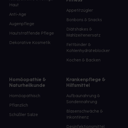
Haut
Appetitzügler
Anti-Age
Bonbons & Snacks
Augenpflege
Diätshakes &
Hautstraffende Pflege
Mahlzeitenersatz
Dekorative Kosmetik
Fettbinder &
Kohlenhydrateblocker
Kochen & Backen
Homöopathie &
Krankenpflege &
Naturheilkunde
Hilfsmittel
Homöopathisch
Aufbaunahrung &
Sondennahrung
Pflanzlich
Blasenschwäche &
Schüßler Salze
Inkontinenz
Desinfektionsmittel