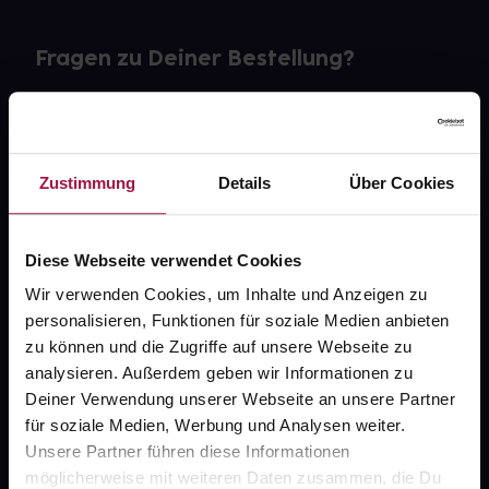
Fragen zu Deiner Bestellung?
Kontakt
FAQ
Zustimmung
Details
Über Cookies
Widerrufsformular
Diese Webseite verwendet Cookies
Wir verwenden Cookies, um Inhalte und Anzeigen zu
personalisieren, Funktionen für soziale Medien anbieten
gesund.de
zu können und die Zugriffe auf unsere Webseite zu
analysieren. Außerdem geben wir Informationen zu
Über uns
Deiner Verwendung unserer Webseite an unsere Partner
Karriere
für soziale Medien, Werbung und Analysen weiter.
Unsere Partner führen diese Informationen
Newsletter
möglicherweise mit weiteren Daten zusammen, die Du