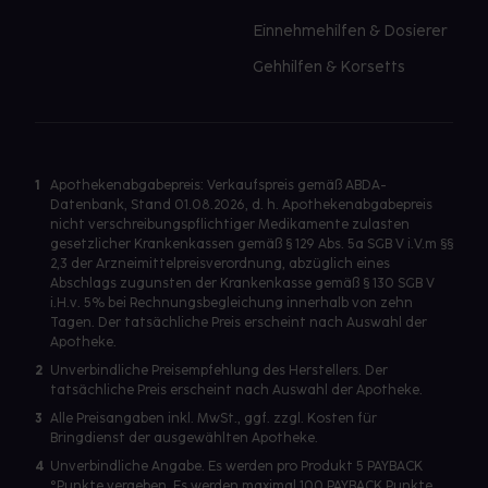
Einnehmehilfen & Dosierer
Gehhilfen & Korsetts
1
Apothekenabgabepreis: Verkaufspreis gemäß ABDA-
Datenbank, Stand 01.08.2026, d. h. Apothekenabgabepreis
nicht verschreibungspflichtiger Medikamente zulasten
gesetzlicher Krankenkassen gemäß § 129 Abs. 5a SGB V i.V.m §§
2,3 der Arzneimittelpreisverordnung, abzüglich eines
Abschlags zugunsten der Krankenkasse gemäß § 130 SGB V
i.H.v. 5% bei Rechnungsbegleichung innerhalb von zehn
Tagen. Der tatsächliche Preis erscheint nach Auswahl der
Apotheke.
2
Unverbindliche Preisempfehlung des Herstellers. Der
tatsächliche Preis erscheint nach Auswahl der Apotheke.
3
Alle Preisangaben inkl. MwSt., ggf. zzgl. Kosten für
Bringdienst der ausgewählten Apotheke.
4
Unverbindliche Angabe. Es werden pro Produkt 5 PAYBACK
°Punkte vergeben. Es werden maximal 100 PAYBACK Punkte