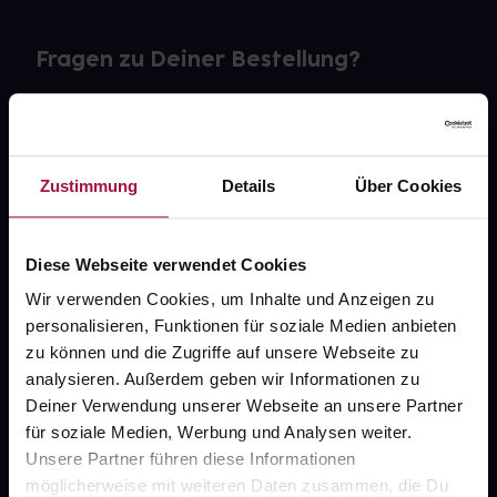
Fragen zu Deiner Bestellung?
Kontakt
FAQ
Zustimmung
Details
Über Cookies
Widerrufsformular
Diese Webseite verwendet Cookies
Wir verwenden Cookies, um Inhalte und Anzeigen zu
personalisieren, Funktionen für soziale Medien anbieten
gesund.de
zu können und die Zugriffe auf unsere Webseite zu
analysieren. Außerdem geben wir Informationen zu
Über uns
Deiner Verwendung unserer Webseite an unsere Partner
Karriere
für soziale Medien, Werbung und Analysen weiter.
Unsere Partner führen diese Informationen
Newsletter
möglicherweise mit weiteren Daten zusammen, die Du