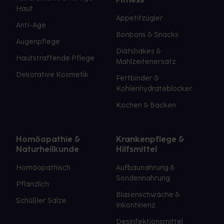
Haut
Appetitzügler
Anti-Age
Bonbons & Snacks
Augenpflege
Diätshakes &
Hautstraffende Pflege
Mahlzeitenersatz
Dekorative Kosmetik
Fettbinder &
Kohlenhydrateblocker
Kochen & Backen
Homöopathie &
Krankenpflege &
Naturheilkunde
Hilfsmittel
Homöopathisch
Aufbaunahrung &
Sondennahrung
Pflanzlich
Blasenschwäche &
Schüßler Salze
Inkontinenz
Desinfektionsmittel