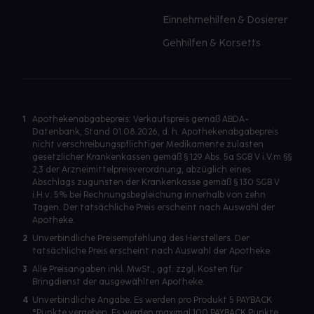
Einnehmehilfen & Dosierer
Gehhilfen & Korsetts
1
Apothekenabgabepreis: Verkaufspreis gemäß ABDA-
Datenbank, Stand 01.08.2026, d. h. Apothekenabgabepreis
nicht verschreibungspflichtiger Medikamente zulasten
gesetzlicher Krankenkassen gemäß § 129 Abs. 5a SGB V i.V.m §§
2,3 der Arzneimittelpreisverordnung, abzüglich eines
Abschlags zugunsten der Krankenkasse gemäß § 130 SGB V
i.H.v. 5% bei Rechnungsbegleichung innerhalb von zehn
Tagen. Der tatsächliche Preis erscheint nach Auswahl der
Apotheke.
2
Unverbindliche Preisempfehlung des Herstellers. Der
tatsächliche Preis erscheint nach Auswahl der Apotheke.
3
Alle Preisangaben inkl. MwSt., ggf. zzgl. Kosten für
Bringdienst der ausgewählten Apotheke.
4
Unverbindliche Angabe. Es werden pro Produkt 5 PAYBACK
°Punkte vergeben. Es werden maximal 100 PAYBACK Punkte