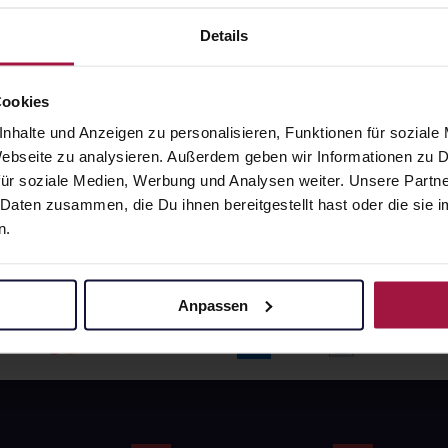
angaben und Details
Pflichtangaben und Details
6
€
17,66
€
Details
1, 3
1, 3
Cookies
nhalte und Anzeigen zu personalisieren, Funktionen für soziale
 Webseite zu analysieren. Außerdem geben wir Informationen zu
ür soziale Medien, Werbung und Analysen weiter. Unsere Partne
 Daten zusammen, die Du ihnen bereitgestellt hast oder die si
n.
Anpassen