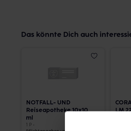
Das könnte Dich auch interessi
NOTFALL- UND
CORA
Reiseapotheke 10x10
LM 22
ml
10 ml •
1 P •