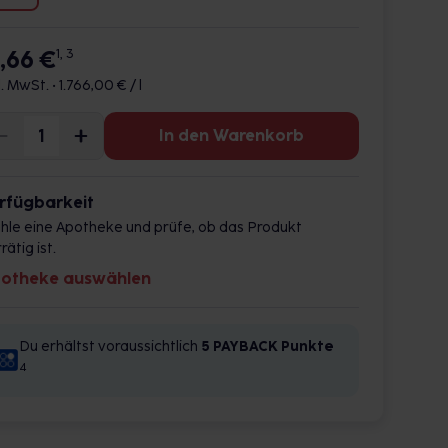
7,66 €
1, 3
l. MwSt. •
1.766,00 € / l
In den Warenkorb
rfügbarkeit
hle eine Apotheke und prüfe, ob das Produkt
rätig ist.
otheke auswählen
Du erhältst voraussichtlich
5 PAYBACK
Punkte
4