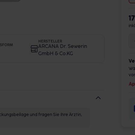
1
ink
HERSTELLER
GSFORM
ARCANA Dr. Sewerin
GmbH & Co.KG
Ve
Wä
vor
Ap
kungsbeilage und fragen Sie Ihre Ärztin,