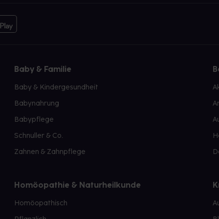
Baby & Familie
B
Baby & Kindergesundheit
A
Babynahrung
A
Babypflege
A
Schnuller & Co.
H
Zahnen & Zahnpflege
D
Homöopathie & Naturheilkunde
K
Homöopathisch
A