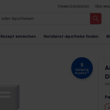
Fragen & Antworten
Über ges
Rezept einreichen
Notdienst-Apotheke finden
M
5
A
PAYBACK
4
Punkte
D
AR
Pa
1