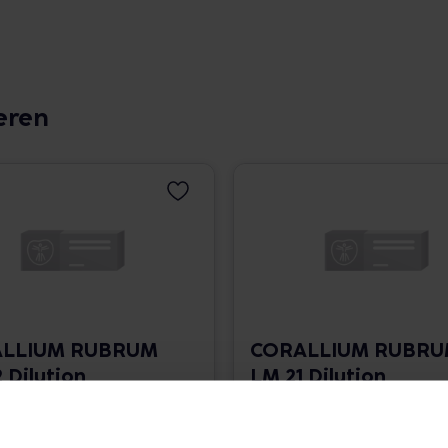
eren
LLIUM RUBRUM
CORALLIUM RUBR
 Dilution
LM 21 Dilution
 1.766,00 € / l
10 ml • 1.766,00 € / l