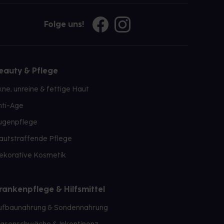
Folge uns!
eauty & Pflege
kne, unreine & fettige Haut
nti-Age
ugenpflege
autstraffende Pflege
ekorative Kosmetik
rankenpflege & Hilfsmittel
ufbaunahrung & Sondennahrung