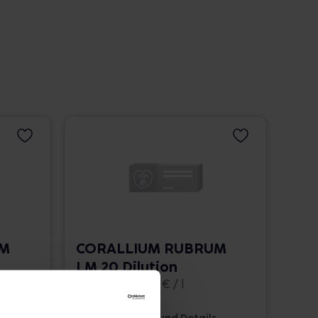
UM
CORALLIUM RUBRUM
LM 20 Dilution
10 ml • 1.662,00 € / l