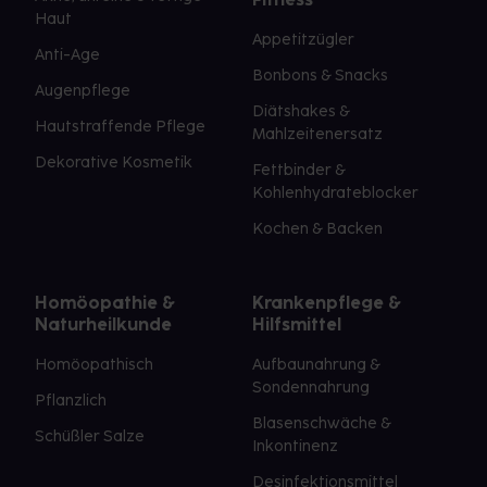
Haut
Appetitzügler
Anti-Age
Bonbons & Snacks
Augenpflege
Diätshakes &
Hautstraffende Pflege
Mahlzeitenersatz
Dekorative Kosmetik
Fettbinder &
Kohlenhydrateblocker
Kochen & Backen
Homöopathie &
Krankenpflege &
Naturheilkunde
Hilfsmittel
Homöopathisch
Aufbaunahrung &
Sondennahrung
Pflanzlich
Blasenschwäche &
Schüßler Salze
Inkontinenz
Desinfektionsmittel