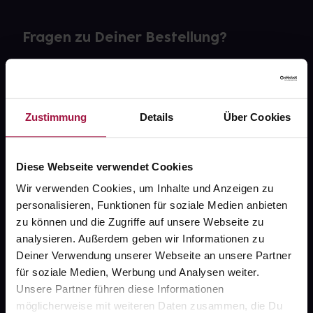
Fragen zu Deiner Bestellung?
Kontakt
FAQ
Zustimmung
Details
Über Cookies
Widerrufsformular
Diese Webseite verwendet Cookies
Wir verwenden Cookies, um Inhalte und Anzeigen zu
personalisieren, Funktionen für soziale Medien anbieten
gesund.de
zu können und die Zugriffe auf unsere Webseite zu
analysieren. Außerdem geben wir Informationen zu
Über uns
Deiner Verwendung unserer Webseite an unsere Partner
Karriere
für soziale Medien, Werbung und Analysen weiter.
Unsere Partner führen diese Informationen
Newsletter
möglicherweise mit weiteren Daten zusammen, die Du