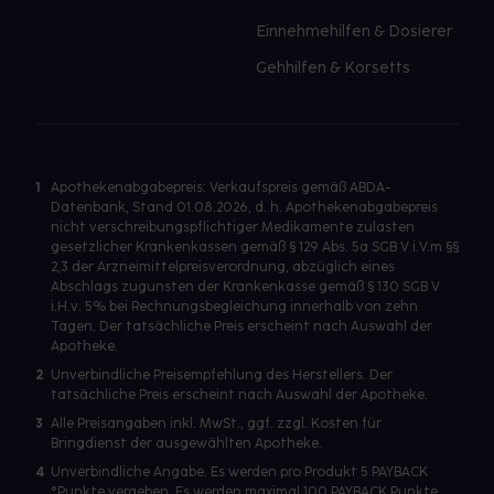
Einnehmehilfen & Dosierer
Gehhilfen & Korsetts
1
Apothekenabgabepreis: Verkaufspreis gemäß ABDA-
Datenbank, Stand 01.08.2026, d. h. Apothekenabgabepreis
nicht verschreibungspflichtiger Medikamente zulasten
gesetzlicher Krankenkassen gemäß § 129 Abs. 5a SGB V i.V.m §§
2,3 der Arzneimittelpreisverordnung, abzüglich eines
Abschlags zugunsten der Krankenkasse gemäß § 130 SGB V
i.H.v. 5% bei Rechnungsbegleichung innerhalb von zehn
Tagen. Der tatsächliche Preis erscheint nach Auswahl der
Apotheke.
2
Unverbindliche Preisempfehlung des Herstellers. Der
tatsächliche Preis erscheint nach Auswahl der Apotheke.
3
Alle Preisangaben inkl. MwSt., ggf. zzgl. Kosten für
Bringdienst der ausgewählten Apotheke.
4
Unverbindliche Angabe. Es werden pro Produkt 5 PAYBACK
°Punkte vergeben. Es werden maximal 100 PAYBACK Punkte