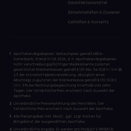
Desinfektionsmittel
Einnehmehilfen & Dosierer
Gehhilfen & Korsetts
1
Apothekenabgabepreis: Verkaufspreis gemäß ABDA-
Datenbank, Stand 01.08.2026, d. h. Apothekenabgabepreis
nicht verschreibungspflichtiger Medikamente zulasten
gesetzlicher Krankenkassen gemäß § 129 Abs. 5a SGB V i.V.m §§
2,3 der Arzneimittelpreisverordnung, abzüglich eines
Abschlags zugunsten der Krankenkasse gemäß § 130 SGB V
i.H.v. 5% bei Rechnungsbegleichung innerhalb von zehn
Tagen. Der tatsächliche Preis erscheint nach Auswahl der
Apotheke.
2
Unverbindliche Preisempfehlung des Herstellers. Der
tatsächliche Preis erscheint nach Auswahl der Apotheke.
3
Alle Preisangaben inkl. MwSt., ggf. zzgl. Kosten für
Bringdienst der ausgewählten Apotheke.
4
Unverbindliche Angabe. Es werden pro Produkt 5 PAYBACK