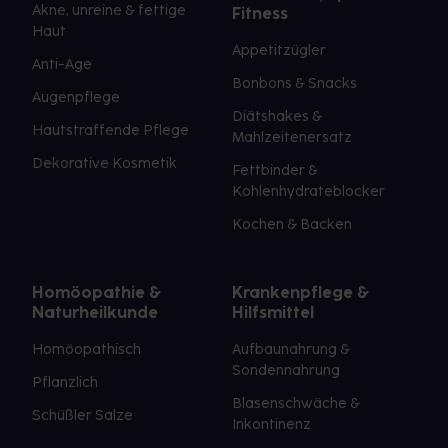
Akne, unreine & fettige
Fitness
Haut
Appetitzügler
Anti-Age
Bonbons & Snacks
Augenpflege
Diätshakes &
Hautstraffende Pflege
Mahlzeitenersatz
Dekorative Kosmetik
Fettbinder &
Kohlenhydrateblocker
Kochen & Backen
Homöopathie &
Krankenpflege &
Naturheilkunde
Hilfsmittel
Homöopathisch
Aufbaunahrung &
Sondennahrung
Pflanzlich
Blasenschwäche &
Schüßler Salze
Inkontinenz