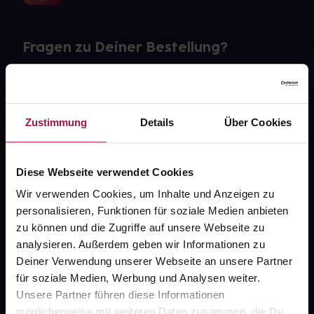
Fragen zu Deiner Bestellung?
Kontakt
FAQ
Zustimmung
Details
Über Cookies
Widerrufsformular
Diese Webseite verwendet Cookies
Wir verwenden Cookies, um Inhalte und Anzeigen zu
personalisieren, Funktionen für soziale Medien anbieten
gesund.de
zu können und die Zugriffe auf unsere Webseite zu
analysieren. Außerdem geben wir Informationen zu
Über uns
Deiner Verwendung unserer Webseite an unsere Partner
Karriere
für soziale Medien, Werbung und Analysen weiter.
Unsere Partner führen diese Informationen
Newsletter
möglicherweise mit weiteren Daten zusammen, die Du