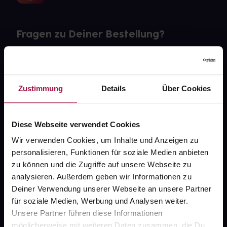
Fragen zu Deiner Bestellung?
Kontakt
FAQ
Zustimmung
Details
Über Cookies
Widerrufsformular
Diese Webseite verwendet Cookies
Wir verwenden Cookies, um Inhalte und Anzeigen zu
personalisieren, Funktionen für soziale Medien anbieten
gesund.de
zu können und die Zugriffe auf unsere Webseite zu
analysieren. Außerdem geben wir Informationen zu
Über uns
Deiner Verwendung unserer Webseite an unsere Partner
Karriere
für soziale Medien, Werbung und Analysen weiter.
Unsere Partner führen diese Informationen
Newsletter
möglicherweise mit weiteren Daten zusammen, die Du