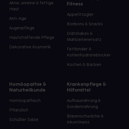
Akne, unreine & fettige
Fitness
Haut
Appetitzügler
Anti-Age
Bonbons & Snacks
Augenpflege
Diätshakes &
Hautstraffende Pflege
Mahlzeitenersatz
Dekorative Kosmetik
Fettbinder &
Kohlenhydrateblocker
Kochen & Backen
Homöopathie &
Krankenpflege &
Naturheilkunde
Hilfsmittel
Homöopathisch
Aufbaunahrung &
Sondennahrung
Pflanzlich
Blasenschwäche &
Schüßler Salze
Inkontinenz