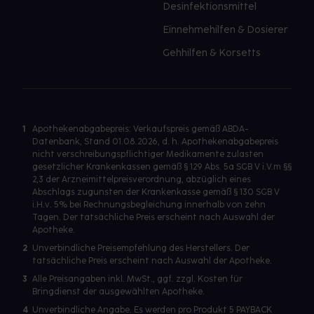
Desinfektionsmittel
Einnehmehilfen & Dosierer
Gehhilfen & Korsetts
1
Apothekenabgabepreis: Verkaufspreis gemäß ABDA-
Datenbank, Stand 01.08.2026, d. h. Apothekenabgabepreis
nicht verschreibungspflichtiger Medikamente zulasten
gesetzlicher Krankenkassen gemäß § 129 Abs. 5a SGB V i.V.m §§
2,3 der Arzneimittelpreisverordnung, abzüglich eines
Abschlags zugunsten der Krankenkasse gemäß § 130 SGB V
i.H.v. 5% bei Rechnungsbegleichung innerhalb von zehn
Tagen. Der tatsächliche Preis erscheint nach Auswahl der
Apotheke.
2
Unverbindliche Preisempfehlung des Herstellers. Der
tatsächliche Preis erscheint nach Auswahl der Apotheke.
3
Alle Preisangaben inkl. MwSt., ggf. zzgl. Kosten für
Bringdienst der ausgewählten Apotheke.
4
Unverbindliche Angabe. Es werden pro Produkt 5 PAYBACK