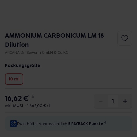
AMMONIUM CARBONICUM LM 18
Dilution
ARCANA Dr. Sewerin GmbH & Co.KG
Packungsgröße
10 ml
16,62 €
1, 3
inkl. MwSt. •
1.662,00 € / l
4
Du erhältst voraussichtlich
5 PAYBACK
Punkte