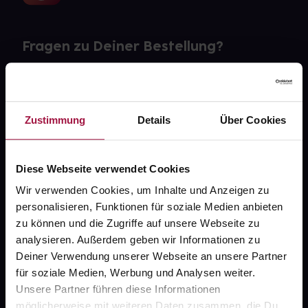
Fragen zu Deiner Bestellung?
Kontakt
FAQ
Zustimmung
Details
Über Cookies
Widerrufsformular
Diese Webseite verwendet Cookies
Wir verwenden Cookies, um Inhalte und Anzeigen zu
personalisieren, Funktionen für soziale Medien anbieten
gesund.de
zu können und die Zugriffe auf unsere Webseite zu
analysieren. Außerdem geben wir Informationen zu
Über uns
Deiner Verwendung unserer Webseite an unsere Partner
Karriere
für soziale Medien, Werbung und Analysen weiter.
Unsere Partner führen diese Informationen
Newsletter
möglicherweise mit weiteren Daten zusammen, die Du