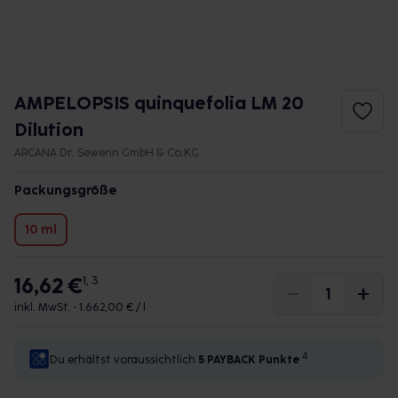
AMPELOPSIS quinquefolia LM 20
Dilution
ARCANA Dr. Sewerin GmbH & Co.KG
Packungsgröße
10 ml
16,62 €
1, 3
inkl. MwSt. •
1.662,00 € / l
4
Du erhältst voraussichtlich
5 PAYBACK
Punkte