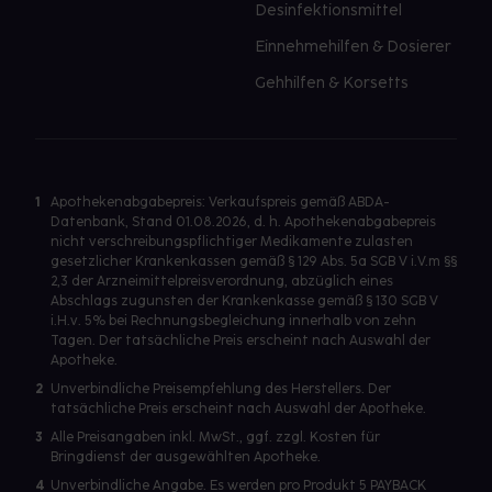
Desinfektionsmittel
Einnehmehilfen & Dosierer
Gehhilfen & Korsetts
1
Apothekenabgabepreis: Verkaufspreis gemäß ABDA-
Datenbank, Stand 01.08.2026, d. h. Apothekenabgabepreis
nicht verschreibungspflichtiger Medikamente zulasten
gesetzlicher Krankenkassen gemäß § 129 Abs. 5a SGB V i.V.m §§
2,3 der Arzneimittelpreisverordnung, abzüglich eines
Abschlags zugunsten der Krankenkasse gemäß § 130 SGB V
i.H.v. 5% bei Rechnungsbegleichung innerhalb von zehn
Tagen. Der tatsächliche Preis erscheint nach Auswahl der
Apotheke.
2
Unverbindliche Preisempfehlung des Herstellers. Der
tatsächliche Preis erscheint nach Auswahl der Apotheke.
3
Alle Preisangaben inkl. MwSt., ggf. zzgl. Kosten für
Bringdienst der ausgewählten Apotheke.
4
Unverbindliche Angabe. Es werden pro Produkt 5 PAYBACK