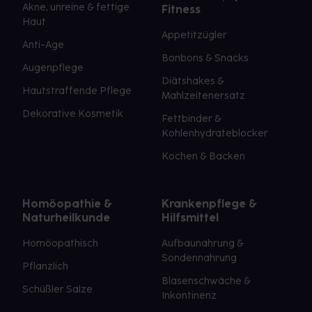
Akne, unreine & fettige
Fitness
Haut
Appetitzügler
Anti-Age
Bonbons & Snacks
Augenpflege
Diätshakes &
Hautstraffende Pflege
Mahlzeitenersatz
Dekorative Kosmetik
Fettbinder &
Kohlenhydrateblocker
Kochen & Backen
Homöopathie &
Krankenpflege &
Naturheilkunde
Hilfsmittel
Homöopathisch
Aufbaunahrung &
Sondennahrung
Pflanzlich
Blasenschwäche &
Schüßler Salze
Inkontinenz