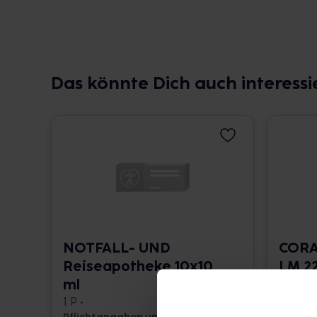
Das könnte Dich auch interessi
NOTFALL- UND
CORA
Reiseapotheke 10x10
LM 22
ml
10 ml •
1 P •