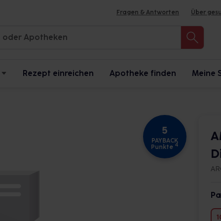
Fragen & Antworten
Über ges
Rezept einreichen
Apotheke finden
Meine 
5
A
PAYBACK
4
Punkte
D
AR
Pa
1