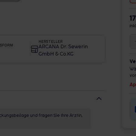
1
ink
HERSTELLER
GSFORM
ARCANA Dr. Sewerin
GmbH & Co.KG
Ve
Wä
vor
Ap
kungsbeilage und fragen Sie Ihre Ärztin,