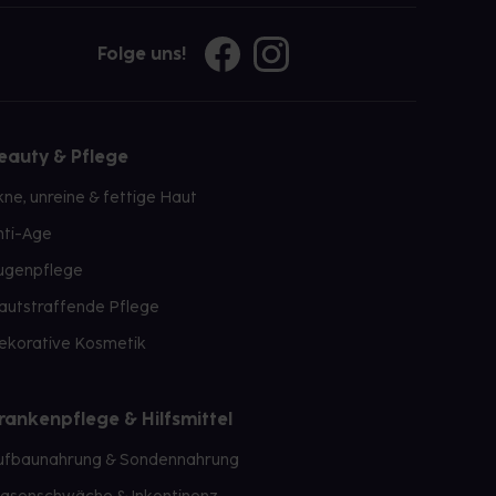
Folge uns!
eauty & Pflege
kne, unreine & fettige Haut
nti-Age
ugenpflege
autstraffende Pflege
ekorative Kosmetik
rankenpflege & Hilfsmittel
ufbaunahrung & Sondennahrung