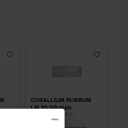
UM
CORALLIUM RUBRUM
LM 20 Dilution
10 ml • 1.662,00 € / l