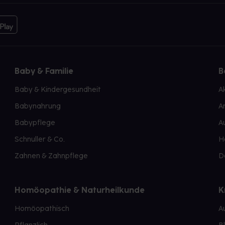
Baby & Familie
B
Baby & Kindergesundheit
A
Babynahrung
A
Babypflege
A
Schnuller & Co.
H
Zahnen & Zahnpflege
D
Homöopathie & Naturheilkunde
K
Homöopathisch
A