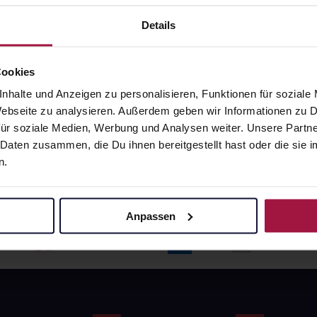
angaben und Details
Pflichtangaben und Details
6
€
17,66
€
Details
1, 3
1, 3
Cookies
nhalte und Anzeigen zu personalisieren, Funktionen für soziale
 Webseite zu analysieren. Außerdem geben wir Informationen zu
ür soziale Medien, Werbung und Analysen weiter. Unsere Partne
 Daten zusammen, die Du ihnen bereitgestellt hast oder die si
n.
Anpassen