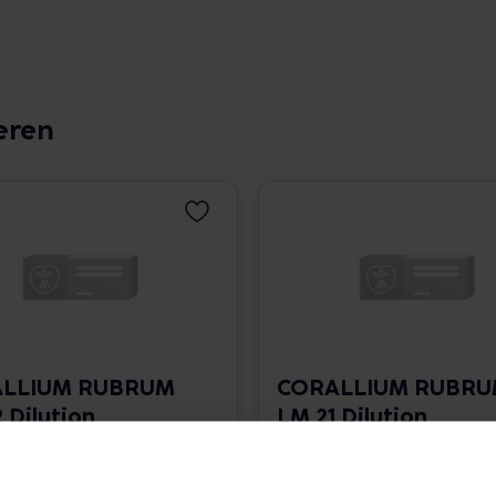
eren
LLIUM RUBRUM
CORALLIUM RUBR
 Dilution
LM 21 Dilution
 1.766,00 € / l
10 ml • 1.766,00 € / l