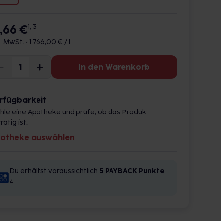
7,66 €
1, 3
l. MwSt. •
1.766,00 € / l
In den Warenkorb
rfügbarkeit
hle eine Apotheke und prüfe, ob das Produkt
rätig ist.
otheke auswählen
Du erhältst voraussichtlich
5 PAYBACK
Punkte
4